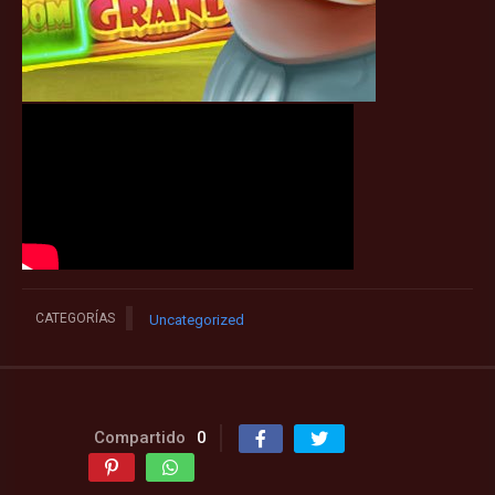
CATEGORÍAS
Uncategorized
Compartido
0