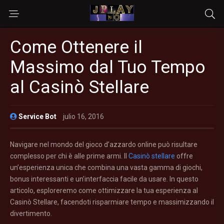
Come Ottenere il
Massimo dal Tuo Tempo
al Casinò Stellare
Service Bot
julio 16, 2016
Navigare nel mondo del gioco d’azzardo online può risultare
complesso per chi è alle prime armi. Il
Casinò stellare
offre
un’esperienza unica che combina una vasta gamma di giochi,
bonus interessanti e un’interfaccia facile da usare. In questo
articolo, esploreremo come ottimizzare la tua esperienza al
Casinò Stellare, facendoti risparmiare tempo e massimizzando il
divertimento.