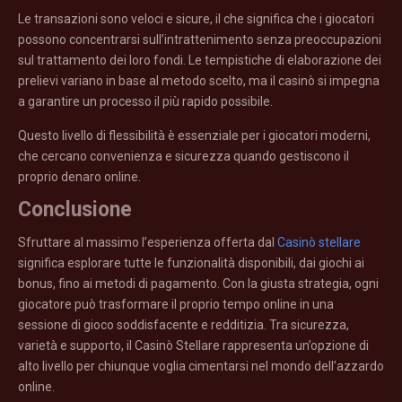
Le transazioni sono veloci e sicure, il che significa che i giocatori
possono concentrarsi sull’intrattenimento senza preoccupazioni
sul trattamento dei loro fondi. Le tempistiche di elaborazione dei
prelievi variano in base al metodo scelto, ma il casinò si impegna
a garantire un processo il più rapido possibile.
Questo livello di flessibilità è essenziale per i giocatori moderni,
che cercano convenienza e sicurezza quando gestiscono il
proprio denaro online.
Conclusione
Sfruttare al massimo l’esperienza offerta dal
Casinò stellare
significa esplorare tutte le funzionalità disponibili, dai giochi ai
bonus, fino ai metodi di pagamento. Con la giusta strategia, ogni
giocatore può trasformare il proprio tempo online in una
sessione di gioco soddisfacente e redditizia. Tra sicurezza,
varietà e supporto, il Casinò Stellare rappresenta un’opzione di
alto livello per chiunque voglia cimentarsi nel mondo dell’azzardo
online.