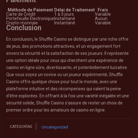
Méthode de Paiement
Délai de Traitement
Frais
Carte de Crédit
1 à 3 jours
Variable
Portefeuille Électronique
Instantané
Aucun
Crypto-monnaie
Instantané
Variable
Conclusion
En conclusion, le Shuffle Casino se distingue par une riche offre
de jeux, des promotions attractives, et un engagement fort
envers la sécurité et la satisfaction de ses joueurs. Il représente
une option idéale pour ceux qui cherchent une expérience de
casino en ligne sûre, divertissante, et potentiellement lucrative.
Que vous soyez un novice ou un joueur expérimenté, Shuffle
Casino offre quelque chose pour tout le monde, avec une
plateforme intuitive et des récompenses qui valent la peine
d’être explorées. En offrant à la fois une variété inégalée et une
sécurité solide, Shuffle Casino s’assure de rester un choix de
premier ordre pour les amateurs de casino en ligne.
CATEGORÍAS
Uncategorized