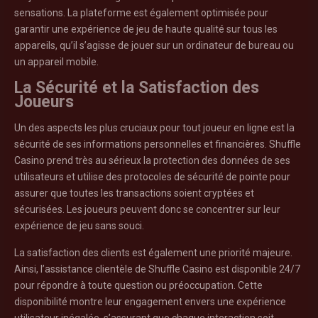
sensations. La plateforme est également optimisée pour
garantir une expérience de jeu de haute qualité sur tous les
appareils, qu’il s’agisse de jouer sur un ordinateur de bureau ou
un appareil mobile.
La Sécurité et la Satisfaction des
Joueurs
Un des aspects les plus cruciaux pour tout joueur en ligne est la
sécurité de ses informations personnelles et financières. Shuffle
Casino prend très au sérieux la protection des données de ses
utilisateurs et utilise des protocoles de sécurité de pointe pour
assurer que toutes les transactions soient cryptées et
sécurisées. Les joueurs peuvent donc se concentrer sur leur
expérience de jeu sans souci.
La satisfaction des clients est également une priorité majeure.
Ainsi, l’assistance clientèle de Shuffle Casino est disponible 24/7
pour répondre à toute question ou préoccupation. Cette
disponibilité montre leur engagement envers une expérience
utilisateur inégalée, s’assurant que chaque interaction soit