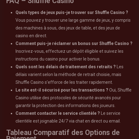
FAQ – Shuffle Casino
Quels types de jeux puis-je trouver sur Shuffle Casino ?
Vous pouvez y trouver une large gamme de jeux, y compris
des machines à sous, des jeux de table, et des jeux de
casino en direct.
Comment puis-je réclamer un bonus sur Shuffle Casino ?
Inscrivez-vous, effectuez un dépôt éligible et suivez les
instructions du casino pour activer le bonus.
Quels sont les délais de traitement des retraits ?
Les
délais varient selon la méthode de retrait choisie, mais
Shuffle Casino s’efforce de les traiter rapidement.
Le site est-il sécurisé pour les transactions ?
Oui, Shuffle
Casino utilise des protocoles de sécurité avancés pour
garantir la protection des informations des joueurs.
Comment contacter le service clientèle ?
Le service
clientèle est joignable 24/7 via chat en direct ou email.
Tableau Comparatif des Options de
Paiement