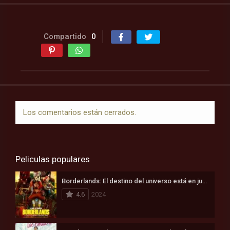
Compartido
0
Los comentarios están cerrados.
Peliculas populares
Borderlands: El destino del universo está en juego (2024)
4.6
2024