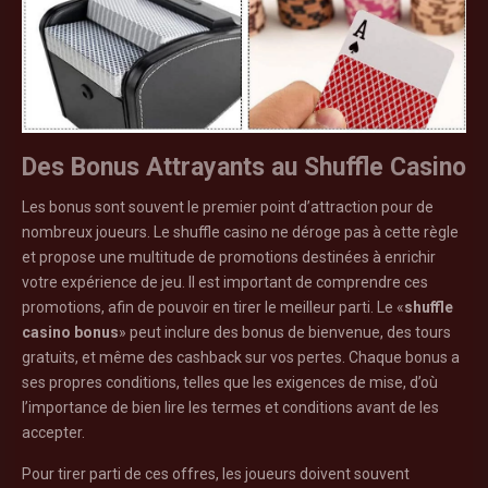
Des Bonus Attrayants au Shuffle Casino
Les bonus sont souvent le premier point d’attraction pour de
nombreux joueurs. Le shuffle casino ne déroge pas à cette règle
et propose une multitude de promotions destinées à enrichir
votre expérience de jeu. Il est important de comprendre ces
promotions, afin de pouvoir en tirer le meilleur parti. Le «
shuffle
casino bonus
» peut inclure des bonus de bienvenue, des tours
gratuits, et même des cashback sur vos pertes. Chaque bonus a
ses propres conditions, telles que les exigences de mise, d’où
l’importance de bien lire les termes et conditions avant de les
accepter.
Pour tirer parti de ces offres, les joueurs doivent souvent