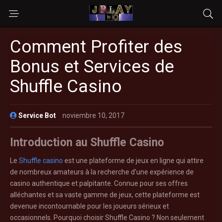
Comment Profiter des
Bonus et Services de
Shuffle Casino
Service Bot
noviembre 10, 2017
Introduction au Shuffle Casino
Le
Shuffle casino
est une plateforme de jeux en ligne qui attire
de nombreux amateurs à la recherche d’une expérience de
casino authentique et palpitante. Connue pour ses offres
alléchantes et sa vaste gamme de jeux, cette plateforme est
devenue incontournable pour les joueurs sérieux et
occasionnels. Pourquoi choisir Shuffle Casino ? Non seulement