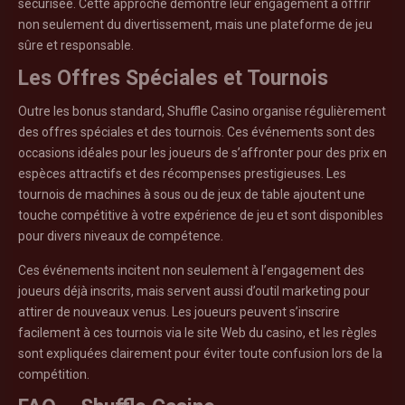
sécurisée. Cette approche démontre leur engagement à offrir
non seulement du divertissement, mais une plateforme de jeu
sûre et responsable.
Les Offres Spéciales et Tournois
Outre les bonus standard, Shuffle Casino organise régulièrement
des offres spéciales et des tournois. Ces événements sont des
occasions idéales pour les joueurs de s’affronter pour des prix en
espèces attractifs et des récompenses prestigieuses. Les
tournois de machines à sous ou de jeux de table ajoutent une
touche compétitive à votre expérience de jeu et sont disponibles
pour divers niveaux de compétence.
Ces événements incitent non seulement à l’engagement des
joueurs déjà inscrits, mais servent aussi d’outil marketing pour
attirer de nouveaux venus. Les joueurs peuvent s’inscrire
facilement à ces tournois via le site Web du casino, et les règles
sont expliquées clairement pour éviter toute confusion lors de la
compétition.