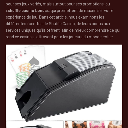
pour ses jeux variés, mais surtout pour ses promotions, ou
«
shuffle casino bonus
«, qui promettent de maximiser votre
expérience de jeu. Dans cet article, nous examinons les
différentes facettes de Shuffle Casino, de leurs bonus aux
services uniques qu’ils offrent, afin de mieux comprendre ce qui
rend ce casino si attrayant pour les joueurs du monde entier.