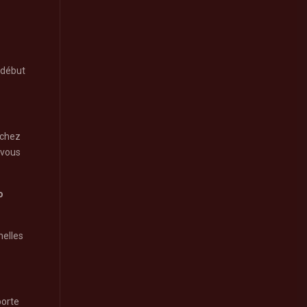
 début
rchez
 vous
o
nelles
porte