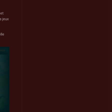
 et
s jeux
lle