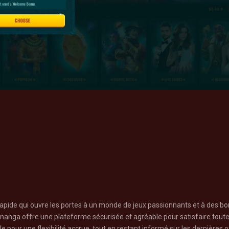
rapide qui ouvre les portes à un monde de jeux passionnants et à des b
nanga offre une plateforme sécurisée et agréable pour satisfaire tout
e pour une flexibilité accrue, tout en restant informé sur les dernières 