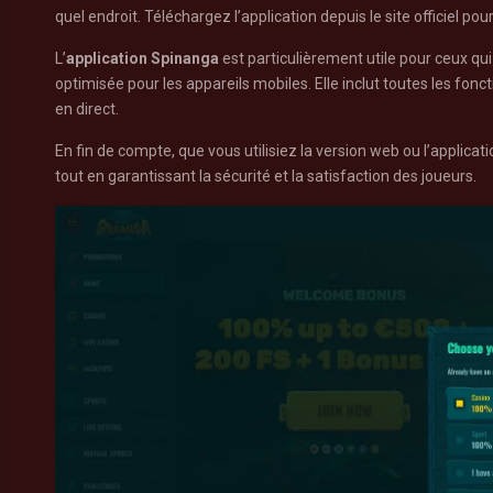
quel endroit. Téléchargez l’application depuis le site officiel po
L’
application Spinanga
est particulièrement utile pour ceux qui
optimisée pour les appareils mobiles. Elle inclut toutes les fonc
en direct.
En fin de compte, que vous utilisiez la version web ou l’applicat
tout en garantissant la sécurité et la satisfaction des joueurs.