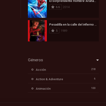
El Sorprendente Hombre-Araña 2: La Amenaza de Electro (2014)
6.6
2014
Pesadilla en la calle del infierno 5: Ha nacido el hijo de Freddy (1989)
5
1989
Géneros
218
Acción
6
Action & Adventure
100
Animación
171
Aventura