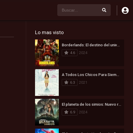
Lo mas visto
Borderlands: El destino del universo está en juego (2024)
4.6
2024
A Todos Los Chicos Para Siempre (2021)
6.3
2021
El planeta de los simios: Nuevo reino (2024)
6.9
2024