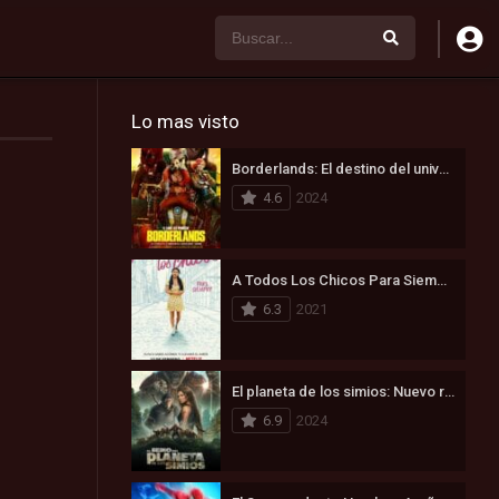
Lo mas visto
Borderlands: El destino del universo está en juego (2024)
4.6
2024
A Todos Los Chicos Para Siempre (2021)
6.3
2021
El planeta de los simios: Nuevo reino (2024)
6.9
2024