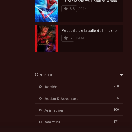
El Sorprendente Hombre-Araña 2: La Amenaza de Electro (2014)
6.6
2014
Pesadilla en la calle del infierno 5: Ha nacido el hijo de Freddy (1989)
5
1989
Géneros
218
Acción
6
Action & Adventure
100
Animación
171
Aventura