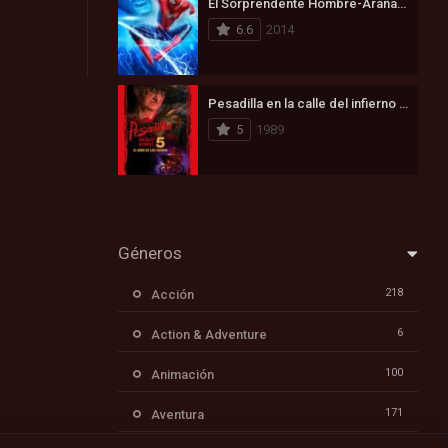
El Sorprendente Hombre-Araña 2: La Amenaza de Electro (2014)
6.6
2014
Pesadilla en la calle del infierno 5: Ha nacido el hijo de Freddy (1989)
5
1989
Géneros
218
Acción
6
Action & Adventure
100
Animación
171
Aventura