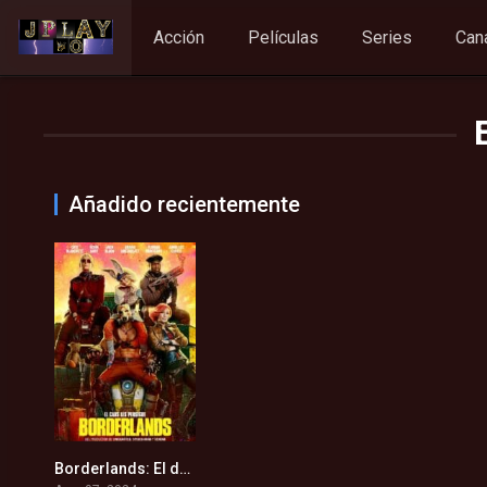
Acción
Películas
Series
Can
Añadido recientemente
Borderlands: El destino del universo está en juego (2024)
4.6