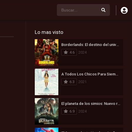
Lo mas visto
Borderlands: El destino del universo está en juego (2024)
4.6
2024
A Todos Los Chicos Para Siempre (2021)
6.3
2021
El planeta de los simios: Nuevo reino (2024)
6.9
2024