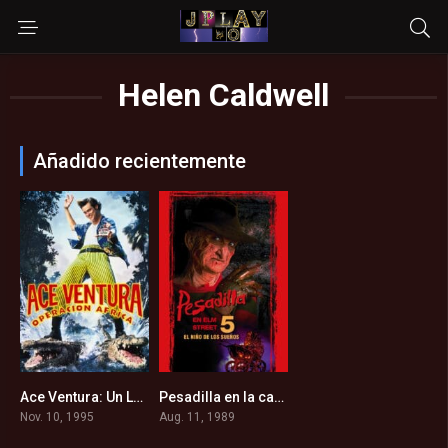
Helen Caldwell
Añadido recientemente
Ace Ventura: Un Loco En África (1995)
Pesadilla en la calle del infierno 5: Ha nacido el hijo de Freddy (1989)
6.4
5
Nov. 10, 1995
Aug. 11, 1989