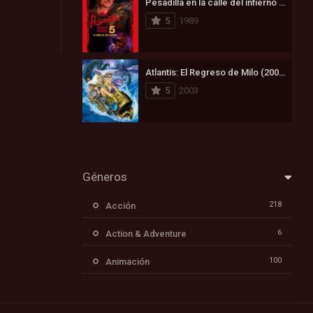
Pesadilla en la calle del infierno 5: Ha nacido el hijo de Freddy (1989)
5
1989
Atlantis: El Regreso de Milo (2003)
5
2003
Géneros
218
Acción
6
Action & Adventure
100
Animación
171
Aventura