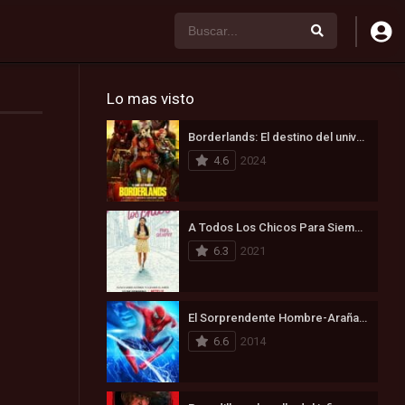
Lo mas visto
Borderlands: El destino del universo está en juego (2024)
4.6
2024
A Todos Los Chicos Para Siempre (2021)
6.3
2021
El Sorprendente Hombre-Araña 2: La Amenaza de Electro (2014)
6.6
2014