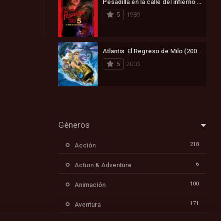
Pesadilla en la calle del infierno 5: Ha nacido el hijo de Freddy (1989)
5
1989
Atlantis: El Regreso de Milo (2003)
5
2003
Géneros
218
Acción
6
Action & Adventure
100
Animación
171
Aventura