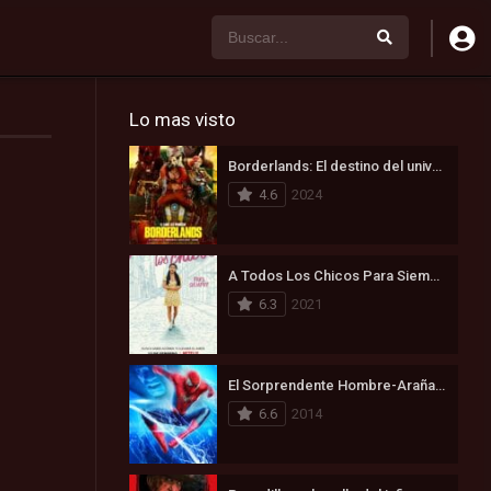
Lo mas visto
Borderlands: El destino del universo está en juego (2024)
4.6
2024
A Todos Los Chicos Para Siempre (2021)
6.3
2021
El Sorprendente Hombre-Araña 2: La Amenaza de Electro (2014)
6.6
2014