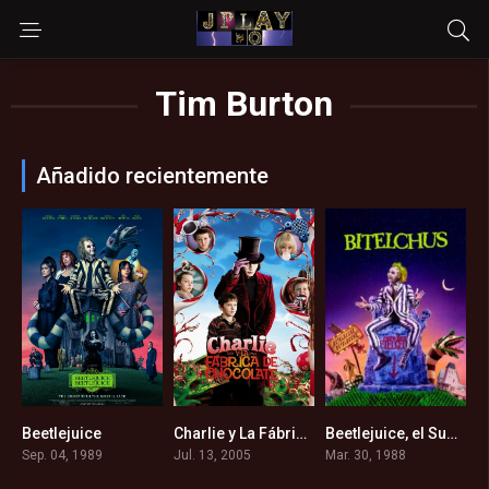
Tim Burton
Añadido recientemente
Beetlejuice
Charlie y La Fábrica de Chocolate (2005)
Beetlejuice, el Superfantasma (1988)
6.8
6.7
7.5
Sep. 04, 1989
Jul. 13, 2005
Mar. 30, 1988