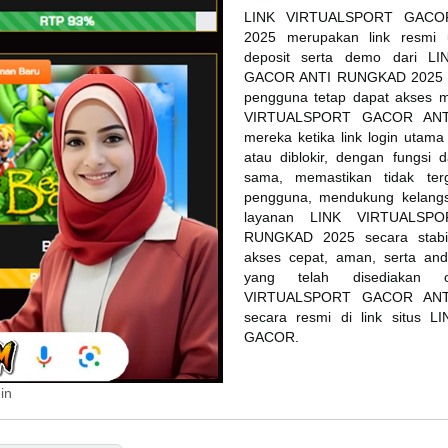
LINK VIRTUALSPORT GACO
2025 merupakan link resmi un
deposit serta demo dari L
GACOR ANTI RUNGKAD 2025 ya
pengguna tetap dapat akses 
VIRTUALSPORT GACOR ANT
mereka ketika link login utam
atau diblokir, dengan fungsi
sama, memastikan tidak terg
pengguna, mendukung kelang
layanan LINK VIRTUALSP
RUNGKAD 2025 secara stabi
akses cepat, aman, serta anda
yang telah disediakan 
VIRTUALSPORT GACOR ANT
secara resmi di link situs
GACOR.
in