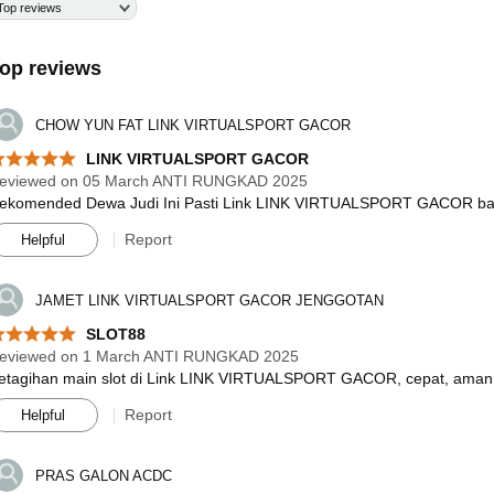
Top reviews
op reviews
CHOW YUN FAT LINK VIRTUALSPORT GACOR
LINK VIRTUALSPORT GACOR
eviewed on 05 March ANTI RUNGKAD 2025
ekomended Dewa Judi Ini Pasti Link LINK VIRTUALSPORT GACOR baru 
Report
Helpful
JAMET LINK VIRTUALSPORT GACOR JENGGOTAN
SLOT88
eviewed on 1 March ANTI RUNGKAD 2025
etagihan main slot di Link LINK VIRTUALSPORT GACOR, cepat, aman
Report
Helpful
PRAS GALON ACDC