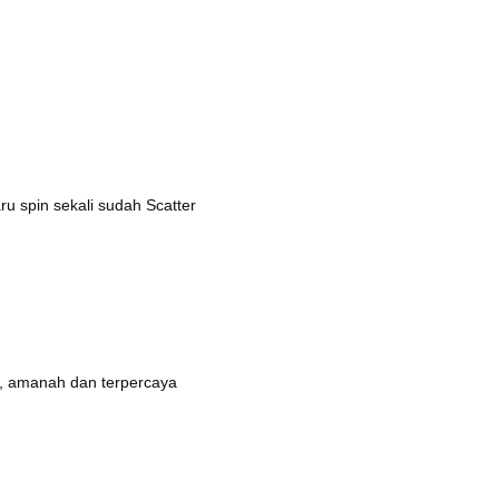
spin sekali sudah Scatter
, amanah dan terpercaya