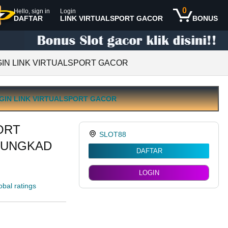
0
Hello, sign in
Login
DAFTAR
LINK VIRTUALSPORT GACOR
BONUS
GIN LINK VIRTUALSPORT GACOR
GIN LINK VIRTUALSPORT GACOR
ORT
SLOT88
RUNGKAD
DAFTAR
LOGIN
obal ratings