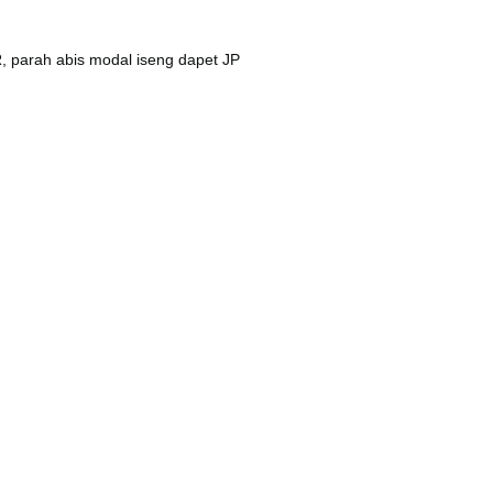
 parah abis modal iseng dapet JP