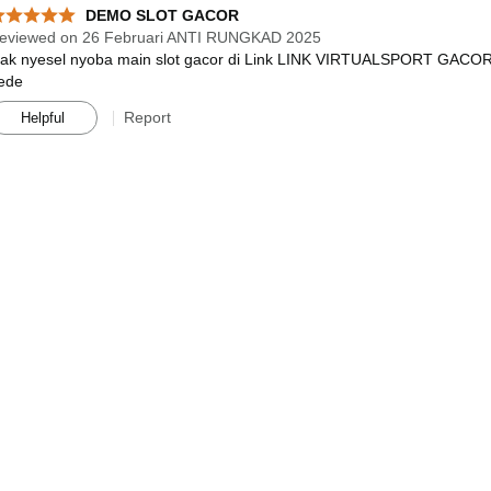
DEMO SLOT GACOR
eviewed on 26 Februari ANTI RUNGKAD 2025
ak nyesel nyoba main slot gacor di Link LINK VIRTUALSPORT GACOR,
ede
Report
Helpful