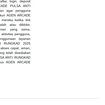
ftar, login, deposit
CADE PULSA ANTI
an agar pengguna
 akun AGEN ARCADE
ereka ketika link
lah atau diblokir,
anan yang sama,
 aktivitas pengguna,
nggunaan layanan
I RUNGKAD 2025
 akses cepat, aman,
yang telah disediakan
LSA ANTI RUNGKAD
situs AGEN ARCADE