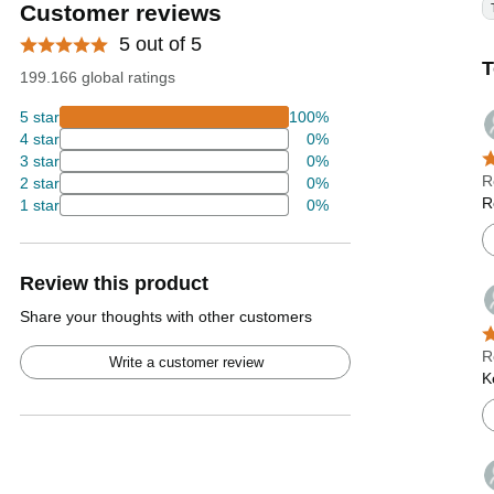
Customer reviews
5 out of 5
T
199.166 global ratings
5 star
100%
4 star
0%
3 star
0%
R
2 star
0%
R
1 star
0%
Review this product
Share your thoughts with other customers
R
Write a customer review
K