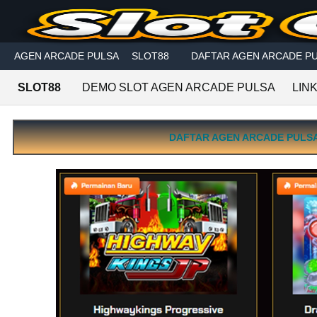
Skip to main content
AGEN ARCADE PULSA
SLOT88
DAFTAR AGEN ARCADE P
SLOT88
DEMO SLOT AGEN ARCADE PULSA
LIN
DAFTAR AGEN ARCADE PULS