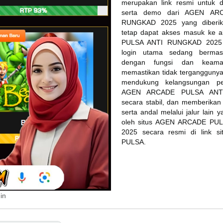
merupakan link resmi untuk da
serta demo dari AGEN AR
RUNGKAD 2025 yang diberik
tetap dapat akses masuk ke
PULSA ANTI RUNGKAD 2025 m
login utama sedang bermasa
dengan fungsi dan keam
memastikan tidak terganggunya
mendukung kelangsungan pe
AGEN ARCADE PULSA ANT
secara stabil, dan memberikan
serta andal melalui jalur lain 
oleh situs AGEN ARCADE PU
2025 secara resmi di link 
PULSA.
in