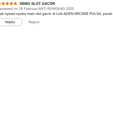
DEMO SLOT GACOR
eviewed on 26 Februari ANTI RUNGKAD 2025
ak nyesel nyoba main slot gacor di Link AGEN ARCADE PULSA, parah 
Report
Helpful