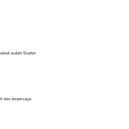
kali sudah Scatter
h dan terpercaya