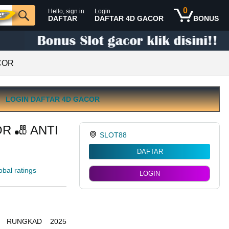
0
Hello, sign in
Login
DAFTAR
DAFTAR 4D GACOR
BONUS
COR
LOGIN DAFTAR 4D GACOR
R 🎳 ANTI
SLOT88
DAFTAR
obal ratings
LOGIN
 RUNGKAD 2025