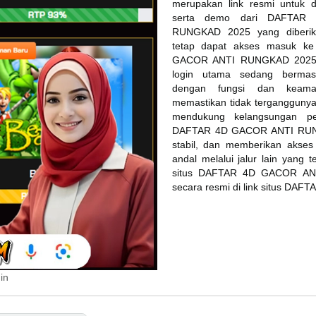
merupakan link resmi untuk da
serta demo dari DAFTAR
RUNGKAD 2025 yang diberik
tetap dapat akses masuk k
GACOR ANTI RUNGKAD 2025 m
login utama sedang bermasa
dengan fungsi dan keam
memastikan tidak terganggunya
mendukung kelangsungan pe
DAFTAR 4D GACOR ANTI RUN
stabil, dan memberikan akses
andal melalui jalur lain yang t
situs DAFTAR 4D GACOR A
secara resmi di link situs DA
in