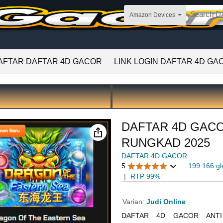
Amazon Devices
DAFTAR DAFTAR 4D GACOR
LINK LOGIN DAFTAR 4D GA
DAFTAR 4D GACO
RUNGKAD 2025
DAFTAR 4D GACOR
5
199.166 gl
|
RTP 99%
Varian:
Judi Online
DAFTAR 4D GACOR ANTI