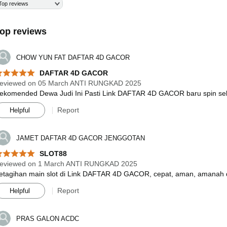
Top reviews
op reviews
CHOW YUN FAT DAFTAR 4D GACOR
DAFTAR 4D GACOR
eviewed on 05 March ANTI RUNGKAD 2025
ekomended Dewa Judi Ini Pasti Link DAFTAR 4D GACOR baru spin seka
Report
Helpful
JAMET DAFTAR 4D GACOR JENGGOTAN
SLOT88
eviewed on 1 March ANTI RUNGKAD 2025
etagihan main slot di Link DAFTAR 4D GACOR, cepat, aman, amanah 
Report
Helpful
PRAS GALON ACDC