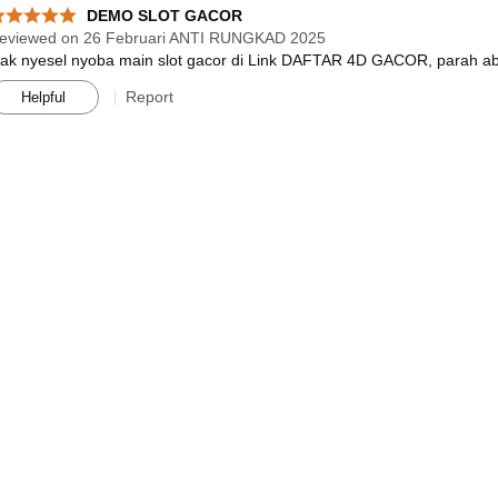
DEMO SLOT GACOR
eviewed on 26 Februari ANTI RUNGKAD 2025
ak nyesel nyoba main slot gacor di Link DAFTAR 4D GACOR, parah ab
Report
Helpful