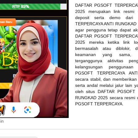
DAFTAR PGSOFT TERPERCA
2025 merupakan link resmi un
deposit serta demo dar
TERPERCAYA ANTI RUNGKAD 20
agar pengguna tetap dapat a
DAFTAR PGSOFT TERPERCA
2025 mereka ketika link l
bermasalah atau diblokir, 
keamanan yang sama, me
terganggunya aktivitas pe
kelangsungan penggunaan
PGSOFT TERPERCAYA ANT
secara stabil, dan memberikan
serta andal melalui jalur lain 
oleh situs DAFTAR PGSOFT
RUNGKAD 2025 secara resmi di
PGSOFT TERPERCAYA.
in