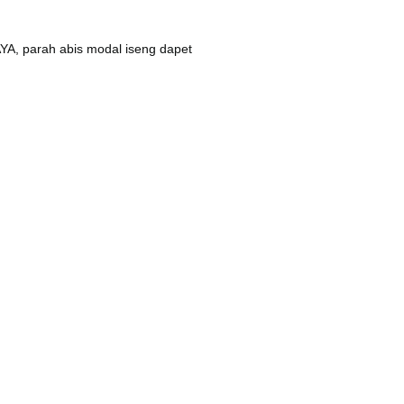
A, parah abis modal iseng dapet