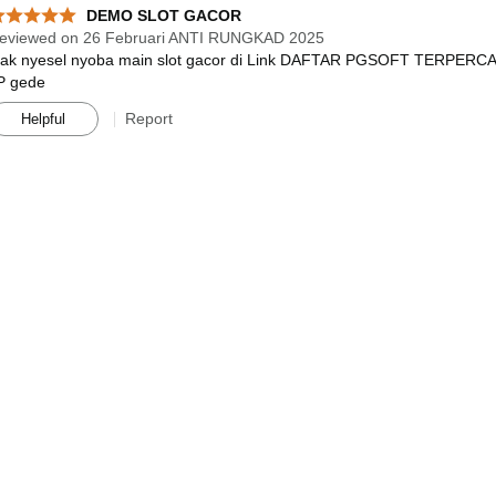
DEMO SLOT GACOR
eviewed on 26 Februari ANTI RUNGKAD 2025
ak nyesel nyoba main slot gacor di Link DAFTAR PGSOFT TERPERCAY
P gede
Report
Helpful