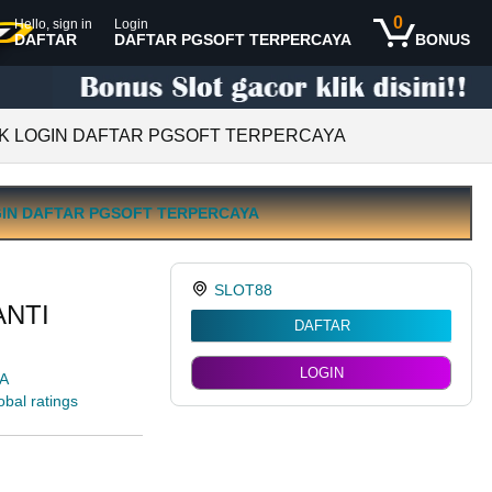
0
Hello, sign in
Login
DAFTAR
DAFTAR PGSOFT TERPERCAYA
BONUS
NK LOGIN DAFTAR PGSOFT TERPERCAYA
IN DAFTAR PGSOFT TERPERCAYA
SLOT88
ANTI
DAFTAR
LOGIN
A
obal ratings