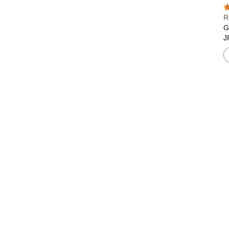
R
G
J