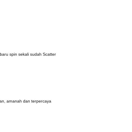
u spin sekali sudah Scatter
an, amanah dan terpercaya