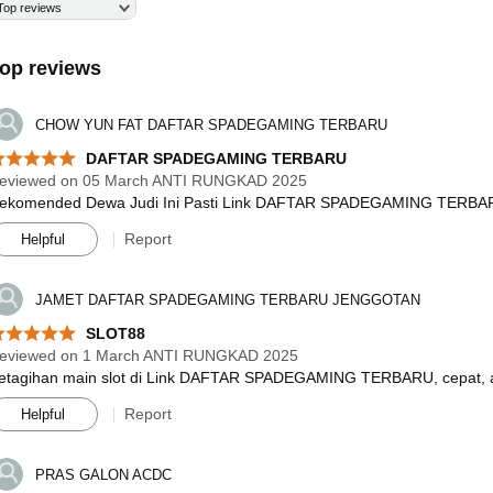
Top reviews
op reviews
CHOW YUN FAT DAFTAR SPADEGAMING TERBARU
DAFTAR SPADEGAMING TERBARU
eviewed on 05 March ANTI RUNGKAD 2025
ekomended Dewa Judi Ini Pasti Link DAFTAR SPADEGAMING TERBARU 
Report
Helpful
JAMET DAFTAR SPADEGAMING TERBARU JENGGOTAN
SLOT88
eviewed on 1 March ANTI RUNGKAD 2025
etagihan main slot di Link DAFTAR SPADEGAMING TERBARU, cepat, 
Report
Helpful
PRAS GALON ACDC