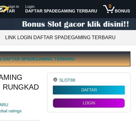
0
ello, sign in
Login
DAFTAR
DAFTAR SPADEGAMING TERBARU
BONUS
LINK LOGIN DAFTAR SPADEGAMING TERBARU
N DAFTAR SPADEGAMING TERBARU
AMING
SLOT88
I RUNGKAD
DAFTAR
LOGIN
ARU
obal ratings