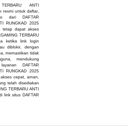
 TERBARU ANTI
resmi untuk daftar,
emo dari DAFTAR
TI RUNGKAD 2025
 tetap dapat akses
DEGAMING TERBARU
ketika link login
u diblokir, dengan
a, memastikan tidak
ngguna, mendukung
 layanan DAFTAR
TI RUNGKAD 2025
 akses cepat, aman,
yang telah disediakan
MING TERBARU ANTI
 link situs DAFTAR