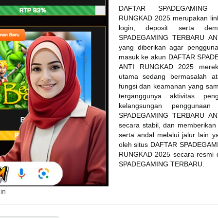
DAFTAR SPADEGAMING
RUNGKAD 2025 merupakan link 
login, deposit serta d
SPADEGAMING TERBARU AN
yang diberikan agar pengguna
masuk ke akun DAFTAR SPA
ANTI RUNGKAD 2025 mereka 
utama sedang bermasalah ata
fungsi dan keamanan yang sam
terganggunya aktivitas pe
kelangsungan penggunaan
SPADEGAMING TERBARU AN
secara stabil, dan memberikan
serta andal melalui jalur lain 
oleh situs DAFTAR SPADEGA
RUNGKAD 2025 secara resmi di
SPADEGAMING TERBARU.
in