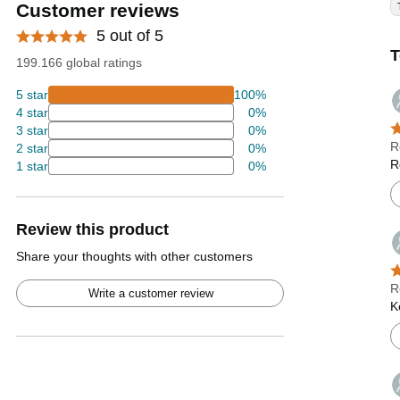
Customer reviews
5 out of 5
T
199.166 global ratings
5 star
100%
4 star
0%
3 star
0%
R
2 star
0%
R
1 star
0%
Review this product
Share your thoughts with other customers
R
Write a customer review
K