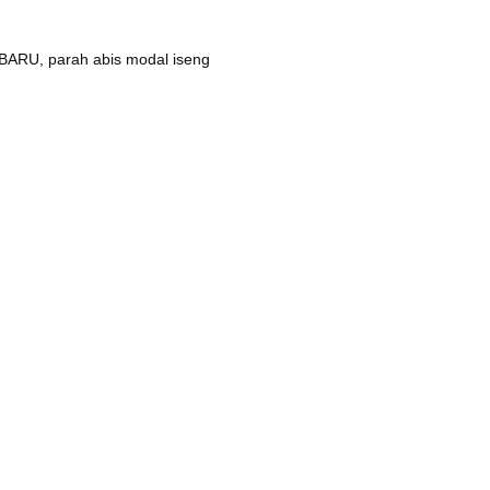
ARU, parah abis modal iseng