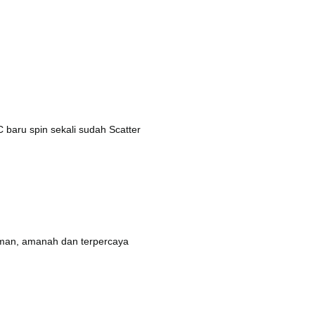
aru spin sekali sudah Scatter
man, amanah dan terpercaya