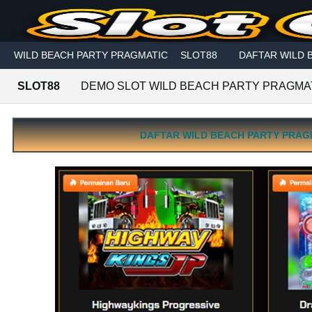
Skip to main content
WILD BEACH PARTY PRAGMATIC
SLOT88
DAFTAR WILD 
SLOT88
DEMO SLOT WILD BEACH PARTY PRAGMA
DAFTAR WILD BEACH PARTY PRAG