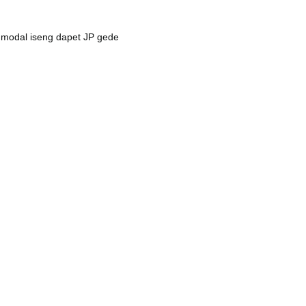
 modal iseng dapet JP gede