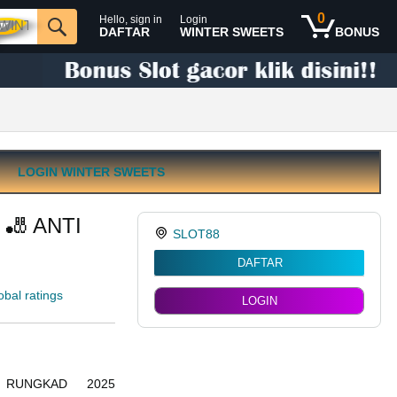
0
Hello, sign in
Login
DAFTAR
WINTER SWEETS
BONUS
LOGIN WINTER SWEETS
🎳 ANTI
SLOT88
DAFTAR
obal ratings
LOGIN
 RUNGKAD 2025