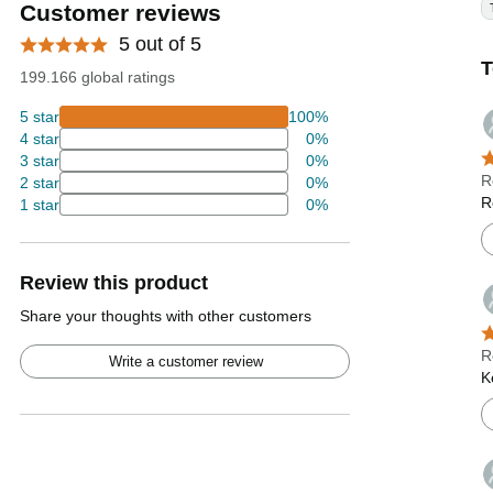
Customer reviews
5 out of 5
T
199.166 global ratings
5 star
100%
4 star
0%
3 star
0%
R
2 star
0%
R
1 star
0%
Review this product
Share your thoughts with other customers
R
Write a customer review
K