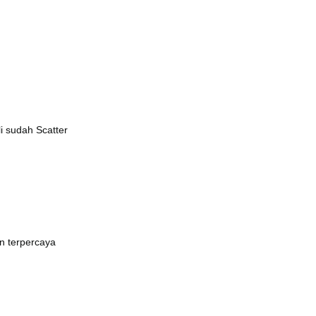
 sudah Scatter
n terpercaya