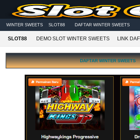
Skip to main content
WINTER SWEETS
SLOT88
DAFTAR WINTER SWEETS
SLOT88
DEMO SLOT WINTER SWEETS
LINK DA
DAFTAR WINTER SWEETS