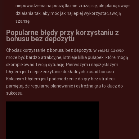
niepowodzenia na początku nie zrażaj się, ale planuj swoje
działania tak, aby móc jak najlepiej wykorzystać swoją
szansę.
Popularne błędy przy korzystaniu z
bonusu bez depozytu
Chociaż korzystanie z bonusu bez depozytu w
Heats Casino
może być bardzo atrakcyjne, istnieje kilka pułapek, które mogą
skomplikować Twoją sytuację. Pierwszym i najczęstszym
błędem jest nieprzeczytanie dokładnych zasad bonusu.
Kolejnym błędem jest podchodzenie do gry bez strategii:
pamiętaj, że regularne planowanie i ostrożna gra to klucz do
sukcesu.