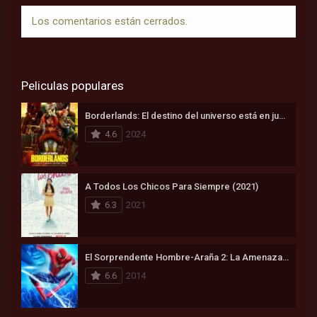
Los comentarios están cerrados.
Peliculas populares
Borderlands: El destino del universo está en juego (2024)
4.6
2024
A Todos Los Chicos Para Siempre (2021)
6.3
2021
El Sorprendente Hombre-Araña 2: La Amenaza de Electro (2014)
6.6
2014