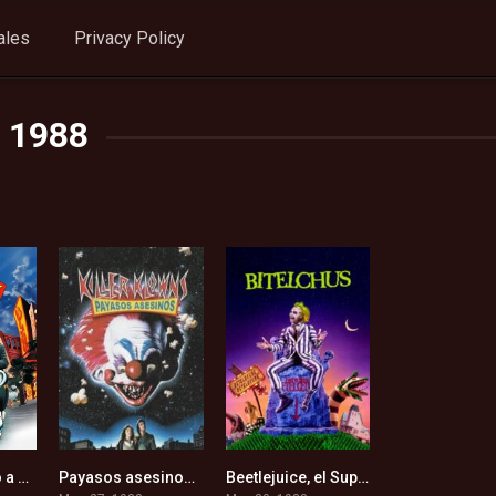
ales
Privacy Policy
1988
¿Quién Engañó a Roger Rabbit? (1988)
Payasos asesinos del espacio exterior (1988)
Beetlejuice, el Superfantasma (1988)
7.7
6.2
7.5