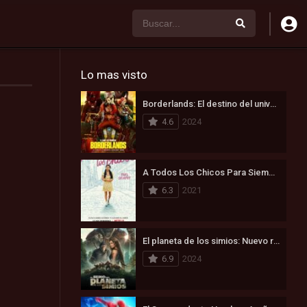
Lo mas visto
Borderlands: El destino del universo está en juego (2024)
4.6
2024
A Todos Los Chicos Para Siempre (2021)
6.3
2021
El planeta de los simios: Nuevo reino (2024)
6.9
2024