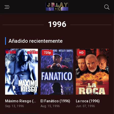
1996
Añadido recientemente
720p
HD
Máximo Riesgo (1996)
El Fanático (1996)
La roca (1996)
5.6
5.9
7.4
Sep. 13, 1996
Aug. 15, 1996
Jun. 07, 1996