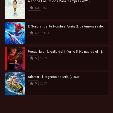
A Todos Los Chicos Para Siempre (2021)
6.3
2021
El Sorprendente Hombre-Araña 2: La Amenaza de Electro (2014)
6.6
2014
Pesadilla en la calle del infierno 5: Ha nacido el hijo de Freddy (1989)
5
1989
Atlantis: El Regreso de Milo (2003)
5
2003