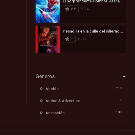
El Sorprendente Hombre-Araña 2: La Amenaza de Electro (2014)
6.6
2014
Pesadilla en la calle del infierno 5: Ha nacido el hijo de Freddy (1989)
5
1989
Géneros
218
Acción
6
Action & Adventure
100
Animación
171
Aventura