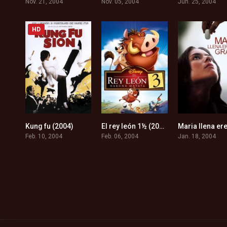
Nov. 21, 2004
Nov. 05, 2004
Jun. 25, 2004
HD
Kung fu (2004)
El rey león 1½ (2004)
7.7
6.5
Feb. 10, 2004
Feb. 06, 2004
Jan. 18, 2004