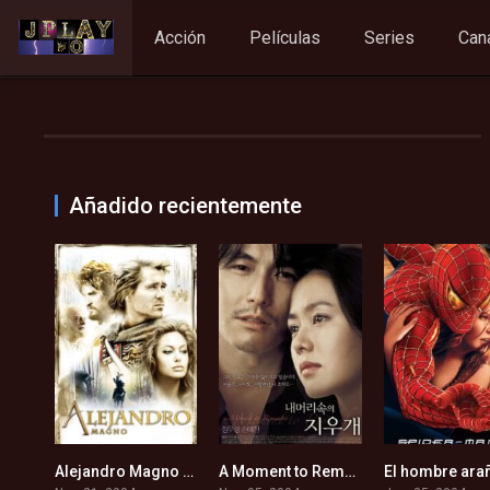
Acción
Películas
Series
Can
Añadido recientemente
Alejandro Magno (2004)
A Moment to Remember (2004)
5.6
8.1