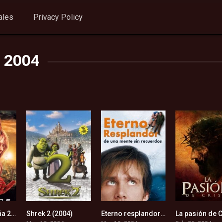
ales
Privacy Policy
2004
El hombre araña 2 (2004)
Shrek 2 (2004)
Eterno resplandor de una mente sin recuerdos (2004)
7.5
7.4
8.3