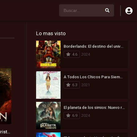
Lo mas visto
Borderlands: El destino del universo está en juego (2024)
4.6
2024
A Todos Los Chicos Para Siempre (2021)
6.3
2021
El planeta de los simios: Nuevo reino (2024)
6.9
2024
La pasión de Cristo (2004)
7.2