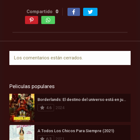
Compartido
0
Los comentarios están cerrados.
Peliculas populares
Borderlands: El destino del universo está en juego (2024)
4.6
2024
A Todos Los Chicos Para Siempre (2021)
6.3
2021