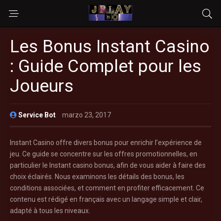
Les Bonus Instant Casino
: Guide Complet pour les
Joueurs
Service Bot
marzo 23, 2017
Instant Casino offre divers bonus pour enrichir l’expérience de
jeu. Ce guide se concentre sur les offres promotionnelles, en
particulier le Instant casino bonus, afin de vous aider à faire des
choix éclairés. Nous examinons les détails des bonus, les
conditions associées, et comment en profiter efficacement. Ce
contenu est rédigé en français avec un langage simple et clair,
adapté à tous les niveaux.