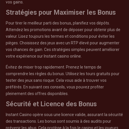
vos gains.
Stratégies pour Maximiser les Bonus
Pour tirer le meilleur parti des bonus, planifiez vos dépôts.
Attendez les promotions avant de déposer pour obtenir plus de
valeur. Lisez toujours les termes et conditions pour éviter les
pièges. Choisissez des jeux avec un RTP élevé pour augmenter
vos chances de gain. Ces stratégies simples peuvent améliorer
votre expérience sur Instant casino online.
Évitez de miser trop rapidement. Prenez le temps de
comprendre les règles du bonus. Utilisez les tours gratuits pour
tester des jeux sans risque. Cela vous aide à trouver vos
préférés. En suivant ces conseils, vous pouvez profiter
pleinement des offres disponibles.
Sécurité et Licence des Bonus
Instant Casino opère sous une licence valide, assurant la sécurité
des transactions. Les bonus sont soumis à des audits pour
prévenir les abus. Cela protège à la fois le casino et les joueurs.