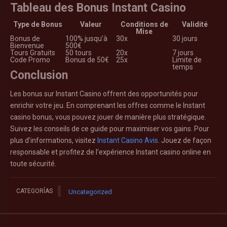
Tableau des Bonus Instant Casino
Type de Bonus
Valeur
Conditions de
Validité
Mise
Bonus de
100% jusqu’à
30x
30 jours
Bienvenue
500€
Tours Gratuits
50 tours
20x
7 jours
Code Promo
Bonus de 50€
25x
Limite de
temps
Conclusion
Les bonus sur Instant Casino offrent des opportunités pour
enrichir votre jeu. En comprenant les offres comme le Instant
casino bonus, vous pouvez jouer de manière plus stratégique.
Suivez les conseils de ce guide pour maximiser vos gains. Pour
plus d’informations, visitez
Instant Casino Avis
. Jouez de façon
responsable et profitez de l’expérience Instant casino online en
toute sécurité.
CATEGORÍAS
Uncategorized