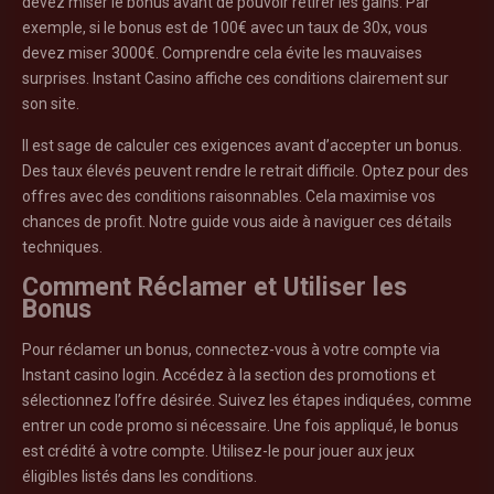
devez miser le bonus avant de pouvoir retirer les gains. Par
exemple, si le bonus est de 100€ avec un taux de 30x, vous
devez miser 3000€. Comprendre cela évite les mauvaises
surprises. Instant Casino affiche ces conditions clairement sur
son site.
Il est sage de calculer ces exigences avant d’accepter un bonus.
Des taux élevés peuvent rendre le retrait difficile. Optez pour des
offres avec des conditions raisonnables. Cela maximise vos
chances de profit. Notre guide vous aide à naviguer ces détails
techniques.
Comment Réclamer et Utiliser les
Bonus
Pour réclamer un bonus, connectez-vous à votre compte via
Instant casino login. Accédez à la section des promotions et
sélectionnez l’offre désirée. Suivez les étapes indiquées, comme
entrer un code promo si nécessaire. Une fois appliqué, le bonus
est crédité à votre compte. Utilisez-le pour jouer aux jeux
éligibles listés dans les conditions.