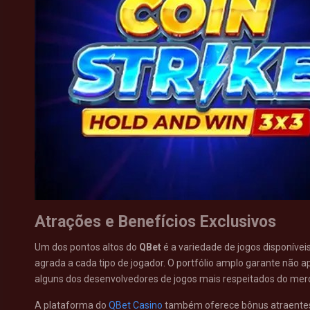
Atrações e Benefícios Exclusivos
Um dos pontos altos do
QBet
é a variedade de jogos disponívei
agrada a cada tipo de jogador. O portfólio amplo garante não
alguns dos desenvolvedores de jogos mais respeitados do mer
A plataforma do
QBet Casino
também oferece bônus atraentes.