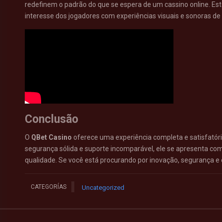
redefinem o padrão do que se espera de um cassino online. Est
interesse dos jogadores com experiências visuais e sonoras de t
Conclusão
O
QBet Casino
oferece uma experiência completa e satisfatóri
segurança sólida e suporte incomparável, ele se apresenta c
qualidade. Se você está procurando por inovação, segurança e 
CATEGORÍAS
Uncategorized