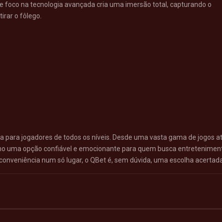
e foco na tecnologia avançada cria uma imersão total, capturando o
irar o fôlego.
a para jogadores de todos os níveis. Desde uma vasta gama de jogos a
omo uma opção confiável e emocionante para quem busca entretenimen
conveniência num só lugar, o QBet é, sem dúvida, uma escolha acertada