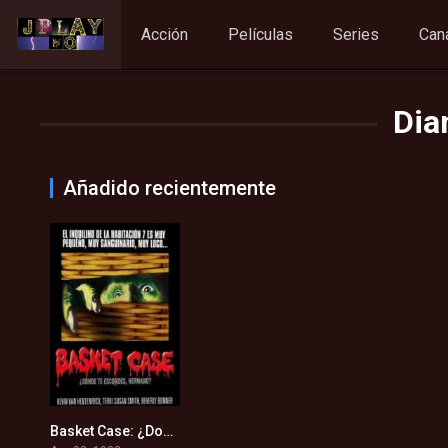
Acción
Películas
Series
Can
Dia
Añadido recientemente
Basket Case: ¿Donde te escondes Hermano? (1982)
6.2