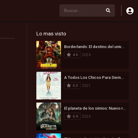
Lo mas visto
Borderlands: El destino del universo está en juego (2024)
4.6
2024
A Todos Los Chicos Para Siempre (2021)
6.3
2021
El planeta de los simios: Nuevo reino (2024)
6.9
2024