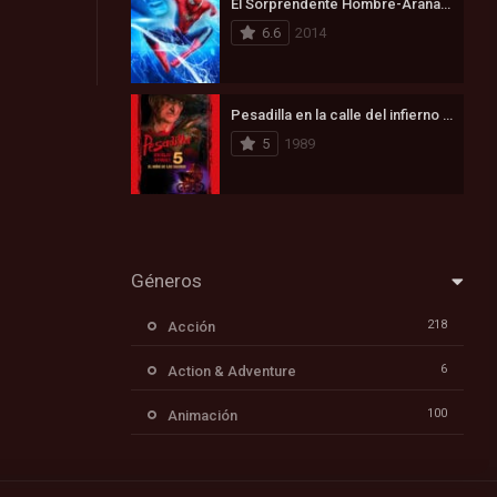
El Sorprendente Hombre-Araña 2: La Amenaza de Electro (2014)
6.6
2014
Pesadilla en la calle del infierno 5: Ha nacido el hijo de Freddy (1989)
5
1989
Géneros
218
Acción
6
Action & Adventure
100
Animación
171
Aventura