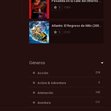
Pesadilla en la calle del infierno 5: Ha nacido el hijo de Freddy (1989)
5
1989
Atlantis: El Regreso de Milo (2003)
5
2003
Géneros
218
Acción
6
Action & Adventure
100
Animación
171
Aventura