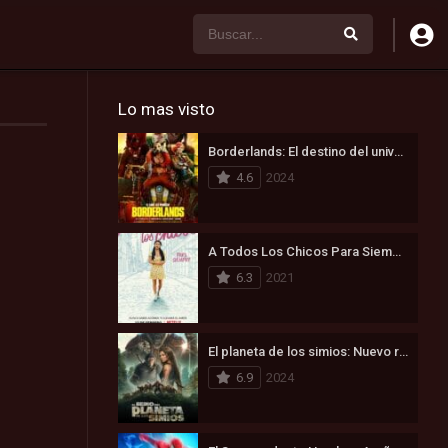
Lo mas visto
Borderlands: El destino del universo está en juego (2024)
4.6
2024
A Todos Los Chicos Para Siempre (2021)
6.3
2021
El planeta de los simios: Nuevo reino (2024)
6.9
2024