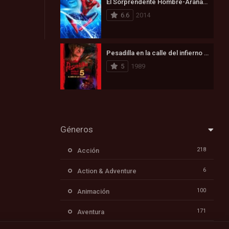
El Sorprendente Hombre-Araña 2: La Amenaza de Electro (2014)
6.6
2014
Pesadilla en la calle del infierno 5: Ha nacido el hijo de Freddy (1989)
5
1989
Géneros
218
Acción
6
Action & Adventure
100
Animación
171
Aventura