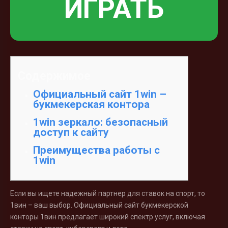
ИГРАТЬ
Содержимое
Официальный сайт 1win –
букмекерская контора
1win зеркало: безопасный
доступ к сайту
Преимущества работы с
1win
Если вы ищете надежный партнер для ставок на спорт, то
1вин – ваш выбор. Официальный сайт букмекерской
конторы 1вин предлагает широкий спектр услуг, включая