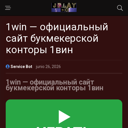
1win — официальный
сайт букмекерской
конторы 1вин
Service Bot
junio 26, 2026
1win — официальный сайт
букмекерской конторы 1вин
▶️