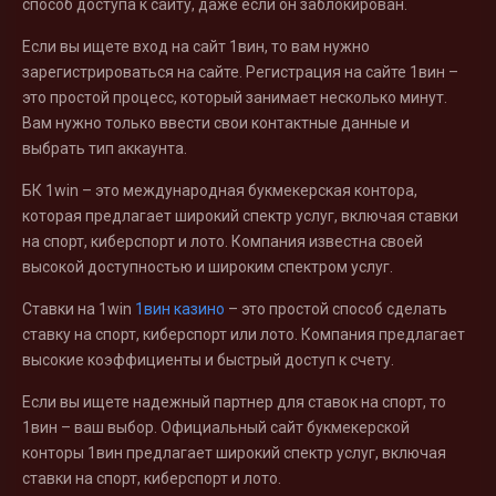
способ доступа к сайту, даже если он заблокирован.
Если вы ищете вход на сайт 1вин, то вам нужно
зарегистрироваться на сайте. Регистрация на сайте 1вин –
это простой процесс, который занимает несколько минут.
Вам нужно только ввести свои контактные данные и
выбрать тип аккаунта.
БК 1win – это международная букмекерская контора,
которая предлагает широкий спектр услуг, включая ставки
на спорт, киберспорт и лото. Компания известна своей
высокой доступностью и широким спектром услуг.
Ставки на 1win
1вин казино
– это простой способ сделать
ставку на спорт, киберспорт или лото. Компания предлагает
высокие коэффициенты и быстрый доступ к счету.
Если вы ищете надежный партнер для ставок на спорт, то
1вин – ваш выбор. Официальный сайт букмекерской
конторы 1вин предлагает широкий спектр услуг, включая
ставки на спорт, киберспорт и лото.