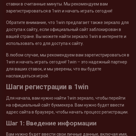
ставки в считанные минуты. Мы рекомендуем вам
зарегистрироваться в 1win и начать играть сегодня!
Обратите внимание, что 1win предлагает также зеркало для
доступа к сайту, если официальный сайт заблокирован в
вашей стране. Вы можете найти зеркало 1win в интернете и
использовать его для доступа к сайту.
В любом случае, мы рекомендуем вам зарегистрироваться в
1win и начать играть сегодня! 1win – это надежный партнер
для ваших ставок, и мы уверены, что вы будете
наслаждаться игрой.
Шаги регистрации в 1win
Для начала, вам нужно найти 1win зеркало, чтобы перейти
на официальный сайт букмекера. Вам нужно будет ввести
адрес сайта в браузере, чтобы начать процесс регистрации.
Шаг 1: Введение информации
Вам нужно будет ввести свои личные данные, включая имя,