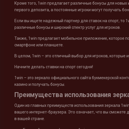
Кроме того, 1win предлагает различные бонусы для новых и
первого депозита, а постоянные игроки могут получать бон
Если вы ищете надежный партнер для ставок на спорт, то 
различные бонусы и широкий спектр услуг для игроков.
Также, 1win предлагает мобильное приложение, которое по
смартфоне или планшете.
В целом, 1win – это отличный выбор для игроков, которые 
Начните делать ставки на спорт сегодня!
1win – это зеркало официального сайта букмекерской конто
казино и получать бонусы.
Преимущества использования зерка
Один из главных преимуществ использования зеркала 1win 
вашего интернет-браузера. Это означает, что вы сможете 
в вашей стране.