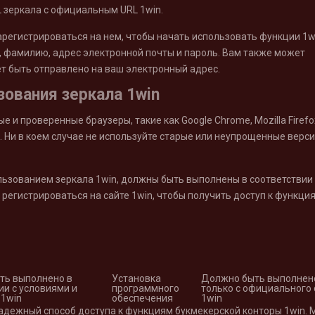
L зеркала с официальным URL 1win.
регистрироваться на нем, чтобы начать использовать функции 1w
, фамилию, адрес электронной почты и пароль. Вам также может
т быть отправлено на ваш электронный адрес.
ования зеркала 1win
и проверенные браузеры, такие как Google Chrome, Mozilla Firefo
n. Ни в коем случае не используйте старые или неупрощенные верс
льзованием зеркала 1win, должны быть выполнены в соответствии 
 регистрироваться на сайте 1win, чтобы получить доступ к функци
ть выполнено в
Установка
Должно быть выполнен
ии с условиями и
программного
только с официального 
 1win
обеспечения
1win
надежный способ доступа к функциям букмекерской конторы 1win. 