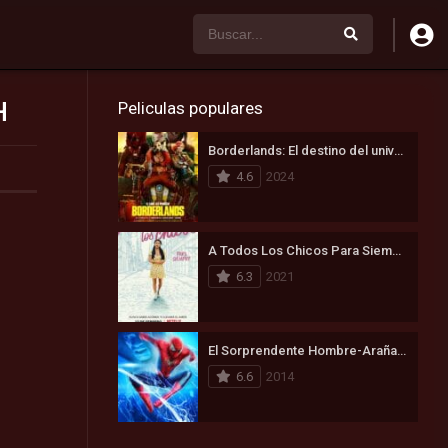
н
Peliculas populares
Borderlands: El destino del universo está en juego (2024)
4.6
2024
A Todos Los Chicos Para Siempre (2021)
6.3
2021
El Sorprendente Hombre-Araña 2: La Amenaza de Electro (2014)
6.6
2014