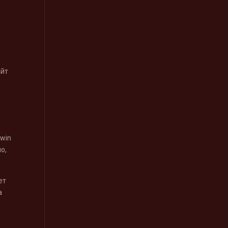
айт
1win
о,
ет
а