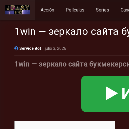
Acción
Películas
Series
Can
1win — зеркало сайта 
Service Bot
julio 3, 2026
1win — зеркало сайта букмекерс
▶️