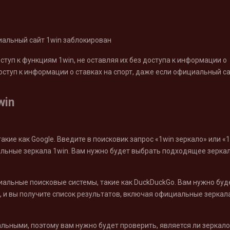
иальный сайт 1win заблокирован
ступ к функциям 1win, не оставляя их без доступа к информации о
доступ к информации о ставках на спорт, даже если официальный с
win
акие как Google. Введите в поисковик запрос «1win зеркало» или «
иальные зеркала 1win. Вам нужно будет выбрать подходящее зеркал
циальные поисковые системы, такие как DuckDuckGo. Вам нужно буд
r», и вы получите список результатов, включая официальные зеркал
альными, поэтому вам нужно будет проверить, является ли зеркало