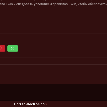
а 1win и следовать условиям и правилам 1win, чтобы обеспечить
.
Correo electrónico
*