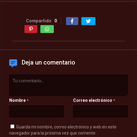
Compartido
0
Deja un comentario
Nombre
Correo electrónico
*
*
Guarda mi nombre, correo electrónico y web en este
navegador para la próxima vez que comente.