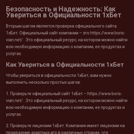
Безопасность и Надежность: Как
Увериться в Официальности 1хБет
Вторым шагом является проверка официального сайта
1хБет. Официальный сайт компании – это https://www.boris-
vian.net/ . Это официальный ресурс, на котором можно найти
всю необходимую информацию о компании, ее продуктах и
услугах.
Как Увериться в Официальности 1хБет
Чтобы увериться в официальности 1хБет, вам нужно
выполнить несколько простых шагов:
1. Проверьте официальный сайт 1хБет – https://www.boris-
vian.net/ . Это официальный ресурс, на котором можно найти
всю необходимую информацию о компании, ее продуктах и
услугах.
2. Проверьте лицензии 1хБет. Компания имеет лицензии на
проведение азартных игр в различных странах, что