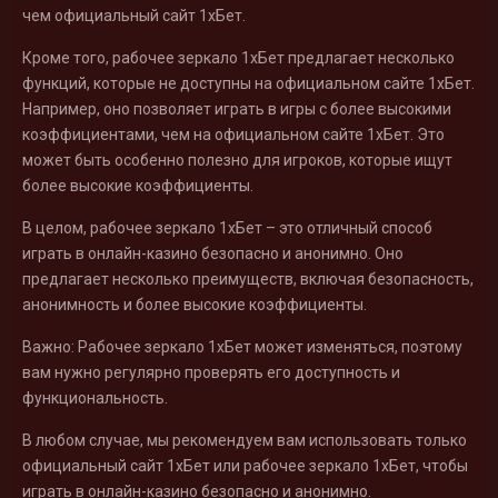
чем официальный сайт 1хБет.
Кроме того, рабочее зеркало 1хБет предлагает несколько
функций, которые не доступны на официальном сайте 1хБет.
Например, оно позволяет играть в игры с более высокими
коэффициентами, чем на официальном сайте 1хБет. Это
может быть особенно полезно для игроков, которые ищут
более высокие коэффициенты.
В целом, рабочее зеркало 1хБет – это отличный способ
играть в онлайн-казино безопасно и анонимно. Оно
предлагает несколько преимуществ, включая безопасность,
анонимность и более высокие коэффициенты.
Важно: Рабочее зеркало 1хБет может изменяться, поэтому
вам нужно регулярно проверять его доступность и
функциональность.
В любом случае, мы рекомендуем вам использовать только
официальный сайт 1хБет или рабочее зеркало 1хБет, чтобы
играть в онлайн-казино безопасно и анонимно.