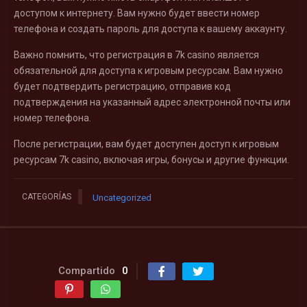
доступом к интернету. Вам нужно будет ввести номер
телефона и создать пароль для доступа к вашему аккаунту.
Важно помнить, что регистрация в 7k casino является
обязательной для доступа к игровым ресурсам. Вам нужно
будет подтвердить регистрацию, отправив код
подтверждения на указанный адрес электронной почты или
номер телефона.
После регистрации, вам будет доступен доступ к игровым
ресурсам 7k casino, включая игры, бонусы и другие функции.
CATEGORÍAS
Uncategorized
Compartido
0