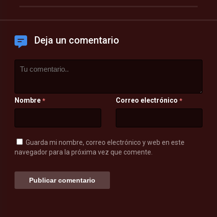
Deja un comentario
Nombre
Correo electrónico
*
*
Guarda mi nombre, correo electrónico y web en este
navegador para la próxima vez que comente.