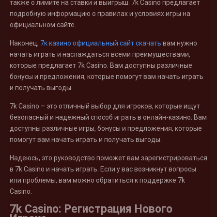
также о лимите на ставки и выигрыш. 7k Casino предлагает
подробную информацию о правилах и условиях игры на
официальном сайте.
Наконец,
7к казино официальный сайт скачать
вам нужно
начать играть и наслаждаться всеми преимуществами,
которые предлагает 7k Casino. Вам доступны различные
бонусы и предложения, которые помогут вам начать играть
и получать выгоды.
7k Casino – это отличный выбор для игроков, которые ищут
безопасный и надежный способ играть в онлайн-казино. Вам
доступны различные игры, бонусы и предложения, которые
помогут вам начать играть и получать выгоды.
Надеюсь, это руководство поможет вам зарегистрироваться
в 7k Casino и начать играть. Если у вас возникнут вопросы
или проблемы, вам можно обратиться к поддержке 7k
Casino.
7k Casino: Регистрация Нового