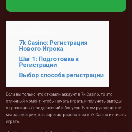
Содержимое
7k Casino: Регистрация
Нового Игрока
Шаг 1: Подготовка к
Регистрации
Выбор способа регистрации
Если вы только что открыли аккаунт в 7k Casino, то это
отличный момент, чтобы начать играть и получать выгоды
от различных предложений и бонусов. В этом руководстве
мы рассмотрим, как зарегистрироваться в 7k Casino и начать
играть.