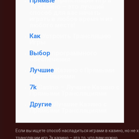
Прямые
Трансляции Игр в
7к Казино – это лучший
способ для вас начать
играть в любое время и из
любого места!
Как
Устроить Трансляцию
Игры
Выбор
программного
обеспечения
Лучшие
Казино с Прямыми
Трансляциями
7k
Casino – Лучшее Казино с
Прямыми Трансляциями
Другие
Лучшие Казино с
Прямыми Трансляциями
Если вы ищете способ насладиться играми в казино, но не 
трансляции игр 7к казино – это то, что вам нужно.