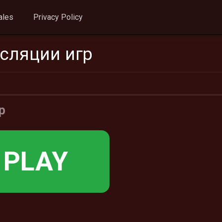
ales
Privacy Policy
сляции игр
р
️ PLAY