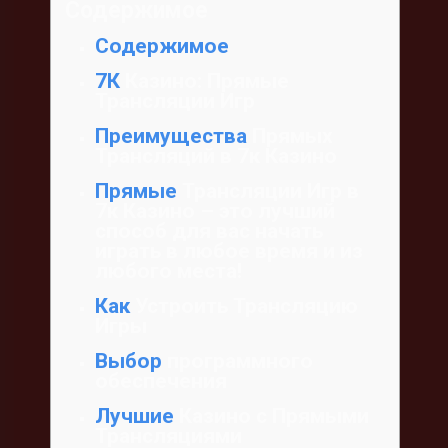
Содержимое
Содержимое
7К
Казино: Прямые
Трансляции Игр
Преимущества
Прямых
Трансляций в 7к Казино
Прямые
Трансляции Игр в
7к Казино – это лучший
способ для вас начать
играть в любое время и из
любого места!
Как
Устроить Трансляцию
Игры
Выбор
программного
обеспечения
Лучшие
Казино с Прямыми
Трансляциями