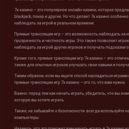
7к казино – это популярное онлайн-казино, которое предла
blackjack, покер и другие. Но что делает 7к казино особе
наблюдать за игрой в реальном времени.
Прямые трансляции игр – это возможность наблюдать за 
прозрачность и честность игры. Это также позволяет игр
наблюдать за игрой других игроков и получать подсказки о
Кроме того, прямые трансляции игр 7к казино – это отличн
также для опытных игроков улучшать свои навыки и получа
Таким образом, если вы ищете способ насладиться играми в
прямые трансляции игр 7к казино – это то, что вам нужно.
Важно: перед тем как начать играть, убедитесь, что вы зна
которую вы хотите играть.
Также, не забывайте о безопасности: всегда используйте 
компьютеры.
Надеюсь, что это поможет вам начать играть в 7к казино 