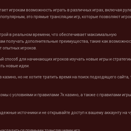
гает игрокам возможность играть в различных играх, включая руле
нно популярным, это прямые трансляции игр, которые позволяют игр
игрой в реальном времени, что обеспечивает максимальную
окам получать дополнительные преимущества, такие как возможно
т опытных игроков.
ый способ для начинающих игроков изучать новые игры и стратегии
ть новые идеи.
 казино, но не хотите тратить время на поиск подходящего сайта, 
комы с условиями и правилами 7к казино, а также с правилами игры
надежные источники и не открывайте доступ к вашему аккаунту на 
и насладиться прямыми трансляциями игр.