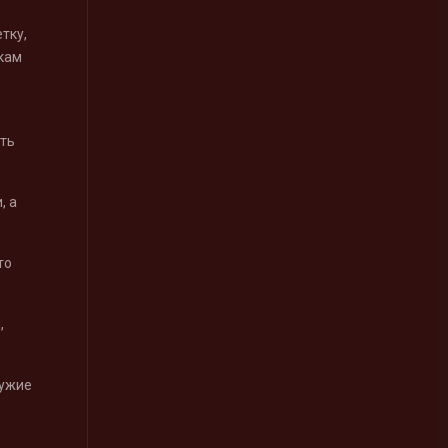
тку,
окам
сть
, а
то
,
чужие