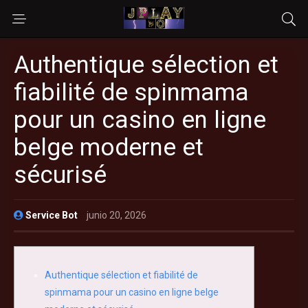
Authentique sélection et
fiabilité de spinmama
pour un casino en ligne
belge moderne et
sécurisé
Service Bot
junio 20, 2026
Authentique sélection et fiabilité de
spinmama pour un casino en ligne belge