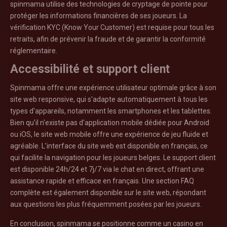
spinmama utilise des technologies de cryptage de pointe pour
protéger les informations financières de ses joueurs. La
vérification KYC (Know Your Customer) est requise pour tous les
retraits, afin de prévenir la fraude et de garantir la conformité
réglementaire.
Accessibilité et support client
Spinmama offre une expérience utilisateur optimale grâce à son
site web responsive, qui s'adapte automatiquement à tous les
types d'appareils, notamment les smartphones et les tablettes.
Bien qu'il n'existe pas d'application mobile dédiée pour Android
ou iOS, le site web mobile offre une expérience de jeu fluide et
agréable. L'interface du site web est disponible en français, ce
qui facilite la navigation pour les joueurs belges. Le support client
est disponible 24h/24 et 7j/7 via le chat en direct, offrant une
assistance rapide et efficace en français. Une section FAQ
complète est également disponible sur le site web, répondant
aux questions les plus fréquemment posées par les joueurs.
En conclusion, spinmama se positionne comme un casino en