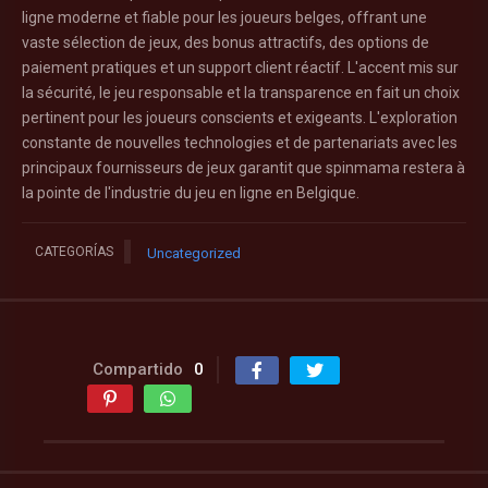
ligne moderne et fiable pour les joueurs belges, offrant une
vaste sélection de jeux, des bonus attractifs, des options de
paiement pratiques et un support client réactif. L'accent mis sur
la sécurité, le jeu responsable et la transparence en fait un choix
pertinent pour les joueurs conscients et exigeants. L'exploration
constante de nouvelles technologies et de partenariats avec les
principaux fournisseurs de jeux garantit que spinmama restera à
la pointe de l'industrie du jeu en ligne en Belgique.
CATEGORÍAS
Uncategorized
Compartido
0