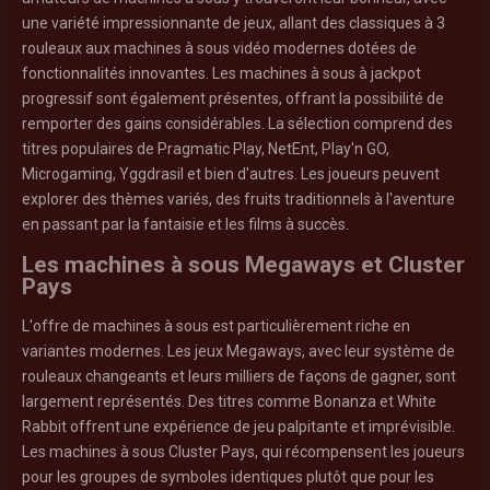
une variété impressionnante de jeux, allant des classiques à 3
rouleaux aux machines à sous vidéo modernes dotées de
fonctionnalités innovantes. Les machines à sous à jackpot
progressif sont également présentes, offrant la possibilité de
remporter des gains considérables. La sélection comprend des
titres populaires de Pragmatic Play, NetEnt, Play'n GO,
Microgaming, Yggdrasil et bien d'autres. Les joueurs peuvent
explorer des thèmes variés, des fruits traditionnels à l'aventure
en passant par la fantaisie et les films à succès.
Les machines à sous Megaways et Cluster
Pays
L'offre de machines à sous est particulièrement riche en
variantes modernes. Les jeux Megaways, avec leur système de
rouleaux changeants et leurs milliers de façons de gagner, sont
largement représentés. Des titres comme Bonanza et White
Rabbit offrent une expérience de jeu palpitante et imprévisible.
Les machines à sous Cluster Pays, qui récompensent les joueurs
pour les groupes de symboles identiques plutôt que pour les