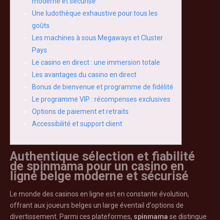
moderne et sécurisé
Une ludothèque exhaustive pour tous les
goûts
Les machines à sous Megaways et Cluster
Pays
Le casino en direct : une immersion totale
Les avantages du casino en direct
Bonus de bienvenue et programme de fidélité
Le programme VIP : récompenses exclusives
Options de paiement et retraits
Accessibilité et support client
Authentique sélection et fiabilité
de spinmama pour un casino en
ligne belge moderne et sécurisé
Le monde des casinos en ligne est en constante évolution,
offrant aux joueurs belges un large éventail d'options de
divertissement. Parmi ces plateformes,
spinmama
se distingue