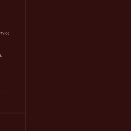
rvice.
e.