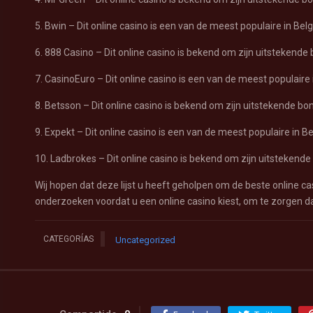
5. Bwin – Dit online casino is een van de meest populaire in Be
6. 888 Casino – Dit online casino is bekend om zijn uitstekende
7. CasinoEuro – Dit online casino is een van de meest populaire
8. Betsson – Dit online casino is bekend om zijn uitstekende bo
9. Expekt – Dit online casino is een van de meest populaire in 
10. Ladbrokes – Dit online casino is bekend om zijn uitstekende
Wij hopen dat deze lijst u heeft geholpen om de beste online cas
onderzoeken voordat u een online casino kiest, om te zorgen dat 
CATEGORÍAS
Uncategorized