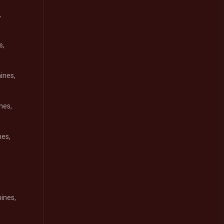
,
s,
ines,
nes,
nes,
hines,