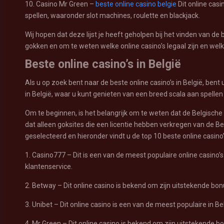
10. Casino Mr Green –
beste online casino belgie
Dit online casi
spellen, waaronder slot machines, roulette en blackjack.
Wij hopen dat deze lijst je heeft geholpen bij het vinden van de b
gokken en om te weten welke online casino’s legaal zijn en welke
Beste online casino’s in België
Als u op zoek bent naar de beste online casino’s in België, bent 
in België, waar u kunt genieten van een breed scala aan spellen
Om te beginnen, is het belangrijk om te weten dat de Belgische 
dat alleen goksites die een licentie hebben verkregen van de Bel
geselecteerd en hieronder vindt u de top 10 beste online casino’s
1. Casino777 – Dit is een van de meest populaire online casino’
klantenservice.
2. Betway – Dit online casino is bekend om zijn uitstekende bon
3. Unibet – Dit online casino is een van de meest populaire in B
4. Mr Green – Dit online casino is bekend om zijn uitstekende b