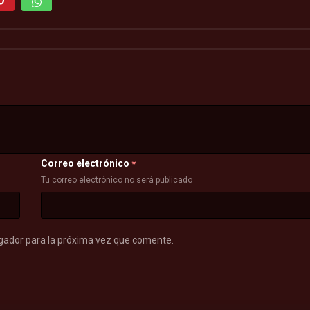
Correo electrónico
*
Tu correo electrónico no será publicado
gador para la próxima vez que comente.