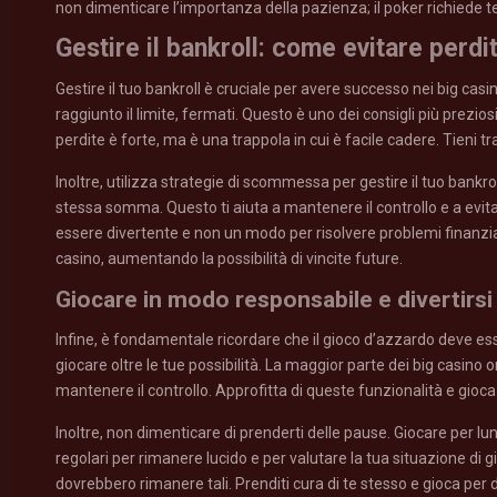
non dimenticare l’importanza della pazienza; il poker richiede t
Gestire il bankroll: come evitare perdi
Gestire il tuo bankroll è cruciale per avere successo nei big casi
raggiunto il limite, fermati. Questo è uno dei consigli più prezio
perdite è forte, ma è una trappola in cui è facile cadere. Tieni t
Inoltre, utilizza strategie di scommessa per gestire il tuo ban
stessa somma. Questo ti aiuta a mantenere il controllo e a evita
essere divertente e non un modo per risolvere problemi finanziar
casino, aumentando la possibilità di vincite future.
Giocare in modo responsabile e divertirsi 
Infine, è fondamentale ricordare che il gioco d’azzardo deve esser
giocare oltre le tue possibilità. La maggior parte dei big casino o
mantenere il controllo. Approfitta di queste funzionalità e gio
Inoltre, non dimenticare di prenderti delle pause. Giocare per lu
regolari per rimanere lucido e per valutare la tua situazione di 
dovrebbero rimanere tali. Prenditi cura di te stesso e gioca per di