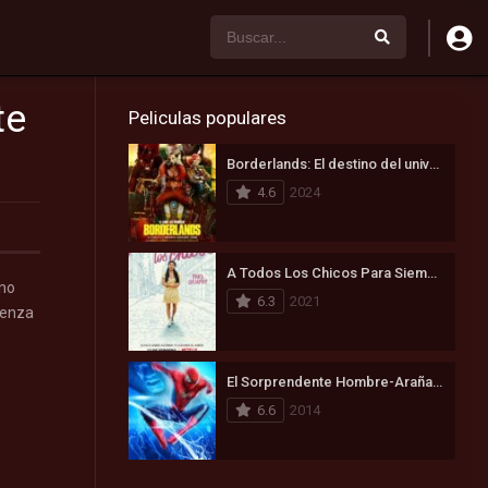
te
Peliculas populares
Borderlands: El destino del universo está en juego (2024)
4.6
2024
A Todos Los Chicos Para Siempre (2021)
ino
6.3
2021
 senza
El Sorprendente Hombre-Araña 2: La Amenaza de Electro (2014)
6.6
2014