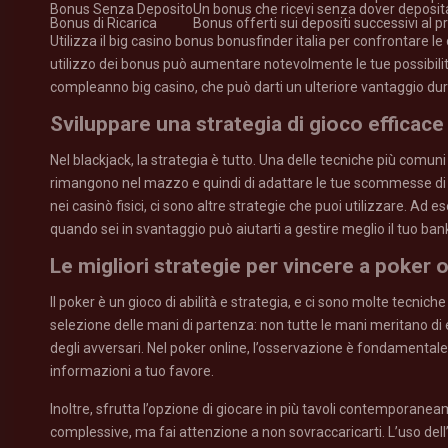
Bonus Senza Deposito
Un bonus che ricevi senza dover deposita
Bonus di Ricarica
Bonus offerti sui depositi successivi al p
Utilizza il big casino bonus bonusfinder italia per confrontare le
utilizzo dei bonus può aumentare notevolmente le tue possibilità
compleanno big casino, che può darti un ulteriore vantaggio duran
Sviluppare una strategia di gioco efficace 
Nel blackjack, la strategia è tutto. Una delle tecniche più comuni 
rimangono nel mazzo e quindi di adattare le tue scommesse di 
nei casinò fisici, ci sono altre strategie che puoi utilizzare. 
quando sei in svantaggio può aiutarti a gestire meglio il tuo bank
Le migliori strategie per vincere a poker o
Il poker è un gioco di abilità e strategia, e ci sono molte tecniche 
selezione delle mani di partenza: non tutte le mani meritano di
degli avversari. Nel poker online, l’osservazione è fondamentale;
informazioni a tuo favore.
Inoltre, sfrutta l’opzione di giocare in più tavoli contemporaneam
complessive, ma fai attenzione a non sovraccaricarti. L’uso dell’a