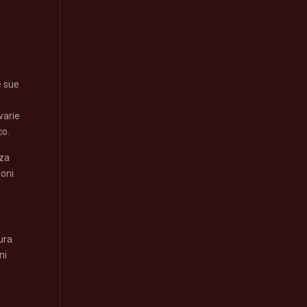
e sue
varie
co.
nza
ioni
ura
ni