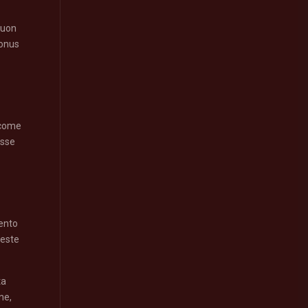
buon
bonus
 come
esse
mento
ueste
ta
ne,