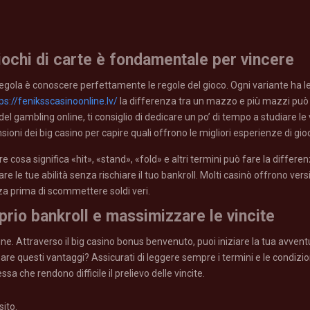
giochi di carte è fondamentale per vincere
a regola è conoscere perfettamente le regole del gioco. Ogni variante ha l
ps://feniksscasinoonline.lv/
la differenza tra un mazzo e più mazzi può
del gambling online, ti consiglio di dedicare un po’ di tempo a studiare le 
sioni dei big casino per capire quali offrono le migliori esperienze di gio
re cosa significa «hit», «stand», «fold» e altri termini può fare la differe
rare le tue abilità senza rischiare il tuo bankroll. Molti casinò offrono vers
za prima di scommettere soldi veri.
oprio bankroll e massimizzare le vincite
line. Attraverso il big casino bonus benvenuto, puoi iniziare la tua avvent
re questi vantaggi? Assicurati di leggere sempre i termini e le condizio
a che rendono difficile il prelievo delle vincite.
sito.