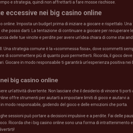
empo e strategia, quindi non affrettarti a fare mosse rischiose.
te eccessive nei big casino online
no online. Imposta un budget prima di iniziare a giocare e rispettalo. Una 
si che posso darti. La tentazione di continuare a giocare per recuperare l
raccia delle tue vincite e perdite per avere un’idea chiara di come stai an
kroll. Una strategia comune è la «scommessa fissa», dove scommetti sem
re di scommettere più di quanto puoi permetterti. Ricorda, il gioco deve
i. Giocare in modo responsabile ti garantirà un’esperienza positiva nei 
nei big casino online
e un’attività divertente. Non lasciare che il desiderio di vincere ti porti 
nline offre strumenti per aiutarti a impostare limiti di gioco e aiutarvi a
ca in modo responsabile, godendo del gioco e delle emozioni che porta.
nghe sessioni può portare a decisioni impulsive e a perdite. Fai delle pau
gioco. Ricorda che i big casino online sono una forma di intrattenimento e
vertirti!