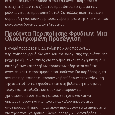
εξατομικευμένη διαδικασία που λαμβάνει υπόψη πολλά
στοιχεία, όπως το σχήμα του προσώπου, το χρώμα των
μαλλιών και το προσωπικό στυλ. Σε πολλές περιπτώσεις, η
συμβουλή ενός ειδικού μπορεί να βοηθήσει στην επίτευξη του
καλύτερου δυνατού αποτελέσματος.
Προϊόντα Περιποίησης Φρυδιών: Μια
Ολοκληρωμένη Προσέγγιση
Η αγορά προσφέρει μια μεγάλη ποικιλία προϊόντων
περιποίησης φρυδιών, από serums ενίσχυσης της ανάπτυξης
μέχρι μολύβια και σκιές για το γέμισμα και το σχηματισμό. Η
επιλογή των κατάλληλων προϊόντων εξαρτάται από τις
ανάγκες και τις προτιμήσεις του καθενός. Για παράδειγμα, τα
serums περιποίησης μπορούν να βοηθήσουν στην ενίσχυση
της ανάπτυξης των φρυδιών και στη βελτίωση της υγείας
τους, ενώ τα μολύβια και οι σκιές μπορούν να
χρησιμοποιηθούν για να γεμίσουν τυχόν κενά και να
δημιουργήσουν ένα πιο πυκνό και καλοσχηματισμένο
αποτέλεσμα. Η χρήση ποιοτικών προϊόντων είναι απαραίτητη
για την αποφυγή ερεθισμών και αλλεργικών αντιδράσεων.