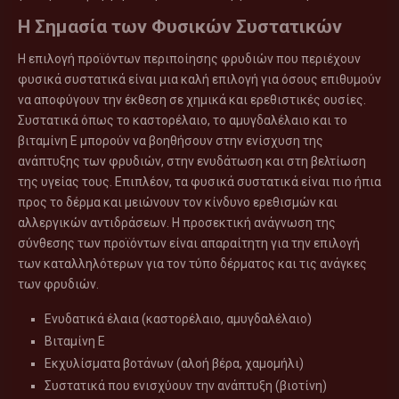
Η Σημασία των Φυσικών Συστατικών
Η επιλογή προϊόντων περιποίησης φρυδιών που περιέχουν
φυσικά συστατικά είναι μια καλή επιλογή για όσους επιθυμούν
να αποφύγουν την έκθεση σε χημικά και ερεθιστικές ουσίες.
Συστατικά όπως το καστορέλαιο, το αμυγδαλέλαιο και το
βιταμίνη Ε μπορούν να βοηθήσουν στην ενίσχυση της
ανάπτυξης των φρυδιών, στην ενυδάτωση και στη βελτίωση
της υγείας τους. Επιπλέον, τα φυσικά συστατικά είναι πιο ήπια
προς το δέρμα και μειώνουν τον κίνδυνο ερεθισμών και
αλλεργικών αντιδράσεων. Η προσεκτική ανάγνωση της
σύνθεσης των προϊόντων είναι απαραίτητη για την επιλογή
των καταλληλότερων για τον τύπο δέρματος και τις ανάγκες
των φρυδιών.
Ενυδατικά έλαια (καστορέλαιο, αμυγδαλέλαιο)
Βιταμίνη Ε
Εκχυλίσματα βοτάνων (αλοή βέρα, χαμομήλι)
Συστατικά που ενισχύουν την ανάπτυξη (βιοτίνη)