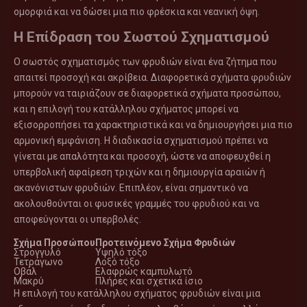
ομορφιά και να δώσει μια πιο φρέσκια και νεανική όψη.
Η Επίδραση του Σωστού Σχηματισμού
Ο σωστός σχηματισμός των φρυδιών είναι ένα ζήτημα που
απαιτεί προσοχή και ακρίβεια. Διαφορετικά σχήματα φρυδιών
μπορούν να ταιριάζουν σε διαφορετικά σχήματα προσώπου,
και η επιλογή του κατάλληλου σχήματος μπορεί να
εξισορροπήσει τα χαρακτηριστικά και να δημιουργήσει μια πιο
αρμονική εμφάνιση. Η διαδικασία σχηματισμού πρέπει να
γίνεται με απαλότητα και προσοχή, ώστε να αποφευχθεί η
υπερβολική αφαίρεση τριχών και η δημιουργία αραιών ή
ακανόνιστων φρυδιών. Επιπλέον, είναι σημαντικό να
ακολουθούνται οι φυσικές γραμμές του φρυδιού και να
αποφεύγονται οι υπερβολές.
Σχήμα Προσώπου
Προτεινόμενο Σχήμα Φρυδιών
Στρογγυλό
Υψηλό τόξο
Τετράγωνο
Λοξό τόξο
Οβάλ
Ελαφρώς καμπυλωτό
Μακρύ
Πλήρες και σχετικά ίσιο
Η επιλογή του κατάλληλου σχήματος φρυδιών είναι μια