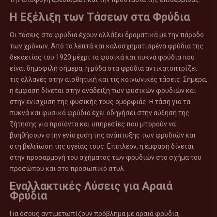
Η Εξέλιξη των Τάσεων στα Φρύδια
Οι τάσεις στα φρύδια έχουν αλλάξει δραματικά με την πάροδο
των χρόνων. Από τα λεπτά και καλοσχηματισμένα φρύδια της
δεκαετίας του 1920 μέχρι τα φυσικά και πυκνά φρύδια που
είναι δημοφιλή σήμερα, η μόδα στα φρύδια αντικατοπτρίζει
τις αλλαγές στην αισθητική και τις κοινωνικές τάσεις. Σήμερα,
η έμφαση δίνεται στην ανάδειξη των φυσικών φρυδιών και
στην ενίσχυση της φυσικής τους ομορφιάς. Η τάση για τα
πυκνά και φυσικά φρύδια έχει οδηγήσει στην αύξηση της
ζήτησης για προϊόντα και υπηρεσίες που μπορούν να
βοηθήσουν στην ενίσχυση της ανάπτυξης των φρυδιών και
στη βελτίωση της υγείας τους. Επιπλέον, η έμφαση δίνεται
στην προσαρμογή του σχήματος των φρυδιών στο σχήμα του
προσώπου και στο προσωπικό στυλ.
Εναλλακτικές Λύσεις για Αραιά
Φρύδια
Για όσους αντιμετωπίζουν πρόβλημα με αραιά φρύδια,