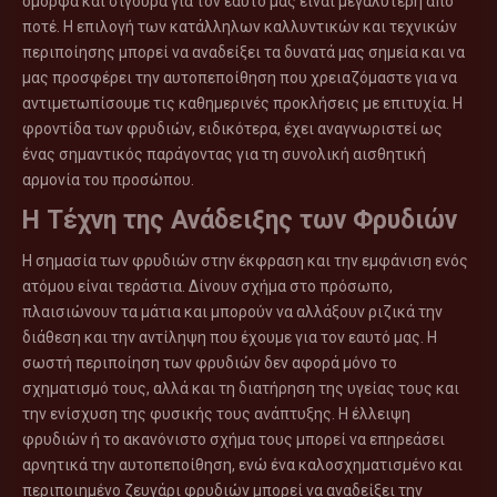
όμορφα και σίγουρα για τον εαυτό μας είναι μεγαλύτερη από
ποτέ. Η επιλογή των κατάλληλων καλλυντικών και τεχνικών
περιποίησης μπορεί να αναδείξει τα δυνατά μας σημεία και να
μας προσφέρει την αυτοπεποίθηση που χρειαζόμαστε για να
αντιμετωπίσουμε τις καθημερινές προκλήσεις με επιτυχία. Η
φροντίδα των φρυδιών, ειδικότερα, έχει αναγνωριστεί ως
ένας σημαντικός παράγοντας για τη συνολική αισθητική
αρμονία του προσώπου.
Η Τέχνη της Ανάδειξης των Φρυδιών
Η σημασία των φρυδιών στην έκφραση και την εμφάνιση ενός
ατόμου είναι τεράστια. Δίνουν σχήμα στο πρόσωπο,
πλαισιώνουν τα μάτια και μπορούν να αλλάξουν ριζικά την
διάθεση και την αντίληψη που έχουμε για τον εαυτό μας. Η
σωστή περιποίηση των φρυδιών δεν αφορά μόνο το
σχηματισμό τους, αλλά και τη διατήρηση της υγείας τους και
την ενίσχυση της φυσικής τους ανάπτυξης. Η έλλειψη
φρυδιών ή το ακανόνιστο σχήμα τους μπορεί να επηρεάσει
αρνητικά την αυτοπεποίθηση, ενώ ένα καλοσχηματισμένο και
περιποιημένο ζευγάρι φρυδιών μπορεί να αναδείξει την