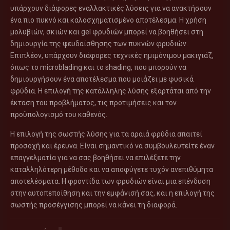
υπάρχουν διάφορες εναλλακτικές λύσεις για να ανακτήσουν
ένα πιο πυκνό και καλοσχηματισμένο αποτέλεσμα. Η χρήση
μολυβιών, σκιών και gel φρυδιών μπορεί να βοηθήσει στη
δημιουργία της ψευδαίσθησης των πυκνών φρυδιών.
Επιπλέον, υπάρχουν διάφορες τεχνικές ημιμόνιμου μακιγιάζ,
όπως το microblading και το shading, που μπορούν να
δημιουργήσουν ένα αποτέλεσμα που μοιάζει με φυσικά
φρύδια. Η επιλογή της κατάλληλης λύσης εξαρτάται από την
έκταση του προβλήματος, τις προτιμήσεις και τον
προϋπολογισμό του καθενός.
Η επιλογή της σωστής λύσης για τα αραιά φρύδια απαιτεί
προσοχή και έρευνα. Είναι σημαντικό να συμβουλευτείτε έναν
επαγγελματία για να σας βοηθήσει να επιλέξετε την
καταλληλότερη μέθοδο και να αποφύγετε τυχόν ανεπιθύμητα
αποτελέσματα. Η φροντίδα των φρυδιών είναι μια επένδυση
στην αυτοπεποίθηση και την εμφάνισή σας, και η επιλογή της
σωστής προσέγγισης μπορεί να κάνει τη διαφορά.