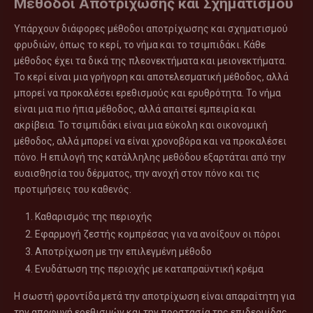
Μεθόδοι Αποτρίχωσης και Σχηματισμού
Υπάρχουν διάφορες μέθοδοι αποτρίχωσης και σχηματισμού
φρυδιών, όπως το κερί, το νήμα και το τσιμπιδάκι. Κάθε
μέθοδος έχει τα δικά της πλεονεκτήματα και μειονεκτήματα.
Το κερί είναι μια γρήγορη και αποτελεσματική μέθοδος, αλλά
μπορεί να προκαλέσει ερεθισμούς και ερυθρότητα. Το νήμα
είναι μια πιο ήπια μέθοδος, αλλά απαιτεί εμπειρία και
ακρίβεια. Το τσιμπιδάκι είναι μια εύκολη και οικονομική
μέθοδος, αλλά μπορεί να είναι χρονοβόρα και να προκαλέσει
πόνο. Η επιλογή της κατάλληλης μεθόδου εξαρτάται από την
ευαισθησία του δέρματος, την ανοχή στον πόνο και τις
προτιμήσεις του καθενός.
Καθαρισμός της περιοχής
Εφαρμογή ζεστής κομπρέσας για να ανοίξουν οι πόροι
Αποτρίχωση με την επιλεγμένη μέθοδο
Ενυδάτωση της περιοχής με καταπραϋντική κρέμα
Η σωστή φροντίδα μετά την αποτρίχωση είναι απαραίτητη για
την αποφυγή ερεθισμών και την προστασία της επιδερμίδας.