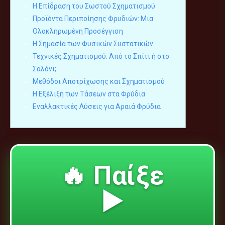
Η Επίδραση του Σωστού Σχηματισμού
Προϊόντα Περιποίησης Φρυδιών: Μια
Ολοκληρωμένη Προσέγγιση
Η Σημασία των Φυσικών Συστατικών
Τεχνικές Σχηματισμού: Από το Σπίτι ή στο
Σαλόνι;
Μεθόδοι Αποτρίχωσης και Σχηματισμού
Η Εξέλιξη των Τάσεων στα Φρύδια
Εναλλακτικές Λύσεις για Αραιά Φρύδια
🔥 Παίξε
▶️