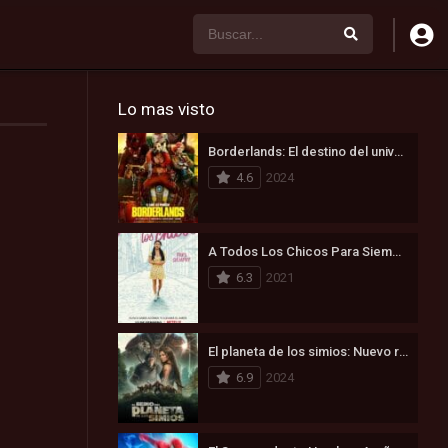
Lo mas visto
Borderlands: El destino del universo está en juego (2024)
4.6
2024
A Todos Los Chicos Para Siempre (2021)
6.3
2021
El planeta de los simios: Nuevo reino (2024)
6.9
2024