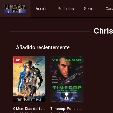
Acción
Películas
Series
Can
Chris
Añadido recientemente
HD
X-Men: Días del futuro pasado (2014)
Timecop: Policía En El Tiempo (1994)
7.9
5.9