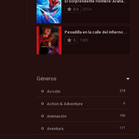
El Sorprendente Hombre-Araña 2: La Amenaza de Electro (2014)
6.6
2014
Pesadilla en la calle del infierno 5: Ha nacido el hijo de Freddy (1989)
5
1989
Géneros
218
Acción
6
Action & Adventure
100
Animación
171
Aventura