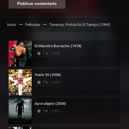
Inicio
Películas
Timecop: Policía En El Tiempo (1994)
El Maestro Borracho (1978)
7.4
1978
Vuelo 93 (2006)
7.6
2006
Apocalypto (2006)
7.8
2006