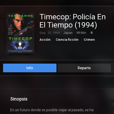
Timecop: Policía En
El Tiempo (1994)
Sep. 15, 1994
Japan
99 Min.
R
Acción
Ciencia ficción
Crimen
Suspense
Info
Reparto
Sinopsis
En un futuro donde es posible viajar al pasado, se ha