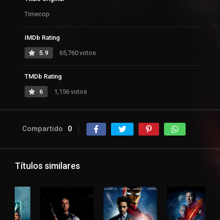
Timecop
IMDb Rating
5.9
65,760 votos
TMDb Rating
6
1,156 votos
Compartido
0
Títulos similares