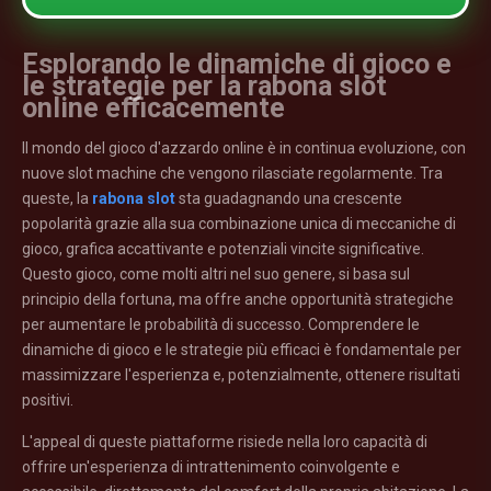
Esplorando le dinamiche di gioco e
le strategie per la rabona slot
online efficacemente
Il mondo del gioco d'azzardo online è in continua evoluzione, con
nuove slot machine che vengono rilasciate regolarmente. Tra
queste, la
rabona slot
sta guadagnando una crescente
popolarità grazie alla sua combinazione unica di meccaniche di
gioco, grafica accattivante e potenziali vincite significative.
Questo gioco, come molti altri nel suo genere, si basa sul
principio della fortuna, ma offre anche opportunità strategiche
per aumentare le probabilità di successo. Comprendere le
dinamiche di gioco e le strategie più efficaci è fondamentale per
massimizzare l'esperienza e, potenzialmente, ottenere risultati
positivi.
L'appeal di queste piattaforme risiede nella loro capacità di
offrire un'esperienza di intrattenimento coinvolgente e