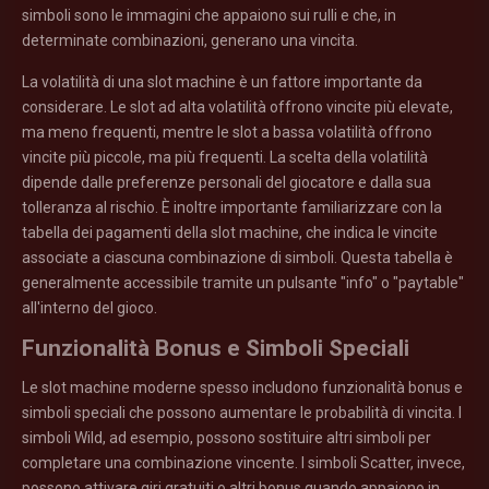
simboli sono le immagini che appaiono sui rulli e che, in
determinate combinazioni, generano una vincita.
La volatilità di una slot machine è un fattore importante da
considerare. Le slot ad alta volatilità offrono vincite più elevate,
ma meno frequenti, mentre le slot a bassa volatilità offrono
vincite più piccole, ma più frequenti. La scelta della volatilità
dipende dalle preferenze personali del giocatore e dalla sua
tolleranza al rischio. È inoltre importante familiarizzare con la
tabella dei pagamenti della slot machine, che indica le vincite
associate a ciascuna combinazione di simboli. Questa tabella è
generalmente accessibile tramite un pulsante "info" o "paytable"
all'interno del gioco.
Funzionalità Bonus e Simboli Speciali
Le slot machine moderne spesso includono funzionalità bonus e
simboli speciali che possono aumentare le probabilità di vincita. I
simboli Wild, ad esempio, possono sostituire altri simboli per
completare una combinazione vincente. I simboli Scatter, invece,
possono attivare giri gratuiti o altri bonus quando appaiono in