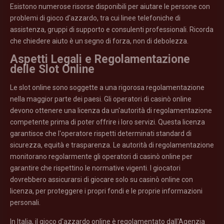
Esistono numerose risorse disponibili per aiutare le persone con
problemi di gioco d'azzardo, tra cui linee telefoniche di
assistenza, gruppi di supporto e consulenti professionali. Ricorda
che chiedere aiuto è un segno di forza, non di debolezza.
Aspetti Legali e Regolamentazione
delle Slot Online
Le slot online sono soggette a una rigorosa regolamentazione
nella maggior parte dei paesi. Gli operatori di casinò online
devono ottenere una licenza da un'autorità di regolamentazione
competente prima di poter offrire i loro servizi. Questa licenza
garantisce che l'operatore rispetti determinati standard di
sicurezza, equità e trasparenza. Le autorità di regolamentazione
monitorano regolarmente gli operatori di casinò online per
garantire che rispettino le normative vigenti. I giocatori
dovrebbero assicurarsi di giocare solo su casinò online con
licenza, per proteggere i propri fondi e le proprie informazioni
personali.
In Italia, il gioco d'azzardo online è regolamentato dall'Agenzia