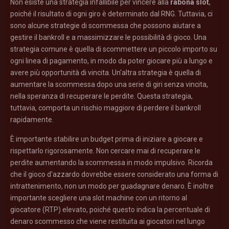
Non esiste una strategia infallibile per vincere alla
rabona slot
,
poiché il risultato di ogni giro è determinato dal RNG. Tuttavia, ci
sono alcune strategie di scommessa che possono aiutare a
gestire il bankroll e a massimizzare le possibilità di gioco. Una
strategia comune è quella di scommettere un piccolo importo su
ogni linea di pagamento, in modo da poter giocare più a lungo e
avere più opportunità di vincita. Un'altra strategia è quella di
aumentare la scommessa dopo una serie di giri senza vincita,
nella speranza di recuperare le perdite. Questa strategia,
tuttavia, comporta un rischio maggiore di perdere il bankroll
rapidamente.
È importante stabilire un budget prima di iniziare a giocare e
rispettarlo rigorosamente. Non cercare mai di recuperare le
perdite aumentando la scommessa in modo impulsivo. Ricorda
che il gioco d'azzardo dovrebbe essere considerato una forma di
intrattenimento, non un modo per guadagnare denaro. È inoltre
importante scegliere una slot machine con un ritorno al
giocatore (RTP) elevato, poiché questo indica la percentuale di
denaro scommesso che viene restituita ai giocatori nel lungo