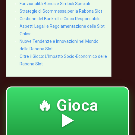
Funzionalità Bonus e Simboli Speciali
Strategie di Scommessa per la Rabona Slot
Gestione del Bankroll e Gioco Responsabile
Aspetti Legali e Regolamentazione delle Slot
Online
Nuove Tendenze e Innovazioni nel Mondo
delle Rabona Slot
Oltre il Gioco: L'Impatto Socio-Economico delle
Rabona Slot
🔥 Gioca
▶️