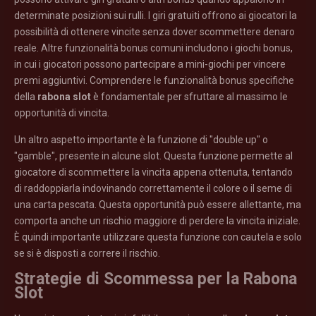
determinate posizioni sui rulli. I giri gratuiti offrono ai giocatori la
possibilità di ottenere vincite senza dover scommettere denaro
reale. Altre funzionalità bonus comuni includono i giochi bonus,
in cui i giocatori possono partecipare a mini-giochi per vincere
premi aggiuntivi. Comprendere le funzionalità bonus specifiche
della
rabona slot
è fondamentale per sfruttare al massimo le
opportunità di vincita.
Un altro aspetto importante è la funzione di "double up" o
"gamble", presente in alcune slot. Questa funzione permette al
giocatore di scommettere la vincita appena ottenuta, tentando
di raddoppiarla indovinando correttamente il colore o il seme di
una carta pescata. Questa opportunità può essere allettante, ma
comporta anche un rischio maggiore di perdere la vincita iniziale.
È quindi importante utilizzare questa funzione con cautela e solo
se si è disposti a correre il rischio.
Strategie di Scommessa per la Rabona
Slot