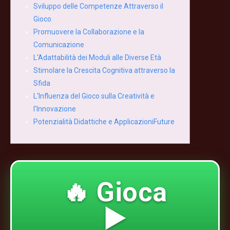
Sviluppo delle Competenze Attraverso il
Gioco
Promuovere la Collaborazione e la
Comunicazione
L'Adattabilità dei Moduli alle Diverse Età
Stimolare la Crescita Cognitiva attraverso la
Sfida
L'Influenza del Gioco sulla Creatività e
l'Innovazione
Potenzialità Didattiche e ApplicazioniFuture
🔥 Gioca
▶️