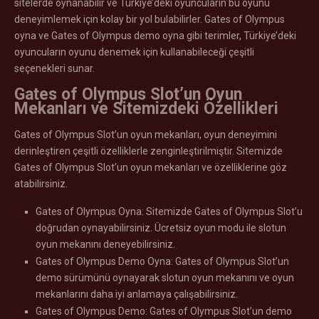
sitelerde oynanabilir ve Türkiye’deki oyuncuların bu oyunu
deneyimlemek için kolay bir yol bulabilirler. Gates of Olympus
oyna ve Gates of Olympus demo oyna gibi terimler, Türkiye’deki
oyuncuların oyunu denemek için kullanabileceği çeşitli
seçenekleri sunar.
Gates of Olympus Slot’un Oyun
Mekanları ve Sitemizdeki Özellikleri
Gates of Olympus Slot’un oyun mekanları, oyun deneyimini
derinleştiren çeşitli özelliklerle zenginleştirilmiştir. Sitemizde
Gates of Olympus Slot’un oyun mekanları ve özelliklerine göz
atabilirsiniz.
Gates of Olympus Oyna: Sitemizde Gates of Olympus Slot’u
doğrudan oynayabilirsiniz. Ücretsiz oyun modu ile slotun
oyun mekanını deneyebilirsiniz.
Gates of Olympus Demo Oyna: Gates of Olympus Slot’un
demo sürümünü oynayarak slotun oyun mekanını ve oyun
mekanlarını daha iyi anlamaya çalışabilirsiniz.
Gates of Olympus Demo: Gates of Olympus Slot’un demo