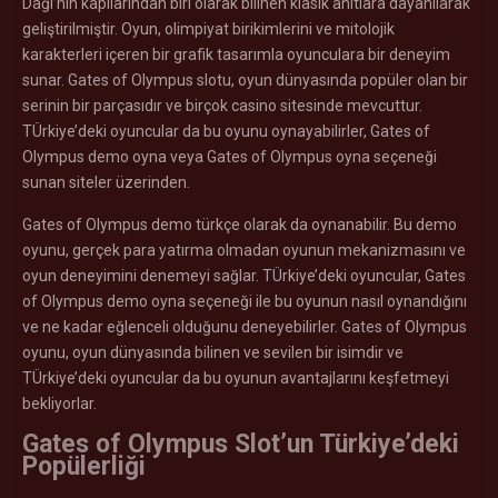
Dağı’nın kapılarından biri olarak bilinen klasik anıtlara dayanılarak
geliştirilmiştir. Oyun, olimpiyat birikimlerini ve mitolojik
karakterleri içeren bir grafik tasarımla oyunculara bir deneyim
sunar. Gates of Olympus slotu, oyun dünyasında popüler olan bir
serinin bir parçasıdır ve birçok casino sitesinde mevcuttur.
TÜrkiye’deki oyuncular da bu oyunu oynayabilirler, Gates of
Olympus demo oyna veya Gates of Olympus oyna seçeneği
sunan siteler üzerinden.
Gates of Olympus demo türkçe olarak da oynanabilir. Bu demo
oyunu, gerçek para yatırma olmadan oyunun mekanizmasını ve
oyun deneyimini denemeyi sağlar. TÜrkiye’deki oyuncular, Gates
of Olympus demo oyna seçeneği ile bu oyunun nasıl oynandığını
ve ne kadar eğlenceli olduğunu deneyebilirler. Gates of Olympus
oyunu, oyun dünyasında bilinen ve sevilen bir isimdir ve
TÜrkiye’deki oyuncular da bu oyunun avantajlarını keşfetmeyi
bekliyorlar.
Gates of Olympus Slot’un Türkiye’deki
Popülerliği