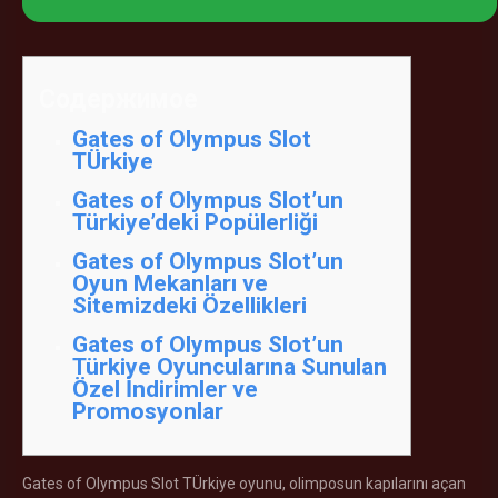
Содержимое
Gates of Olympus Slot
TÜrkiye
Gates of Olympus Slot’un
Türkiye’deki Popülerliği
Gates of Olympus Slot’un
Oyun Mekanları ve
Sitemizdeki Özellikleri
Gates of Olympus Slot’un
Türkiye Oyuncularına Sunulan
Özel İndirimler ve
Promosyonlar
Gates of Olympus Slot TÜrkiye oyunu, olimposun kapılarını açan