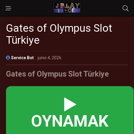
Gates of Olympus Slot
Türkiye
Service Bot
junio 4, 2026
Gates of Olympus Slot Türkiye
▶️
OYNAMAK