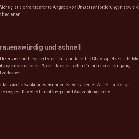
t. Wichtig ist die transparente Angabe von Umsatzanforderungen sowie d
en bedienen.
trauenswürdig und schnell
ist lizenziert und reguliert von einer anerkannten Glücksspielbehörde. M
lungsinformationen. Spieler können sich auf einen fairen Umgang,
l verlassen.
 klassische Banküberweisungen, Kreditkarten, E-Wallets und sogar
emlos, mit flexiblen Einzahlungs- und Auszahlungslimits.