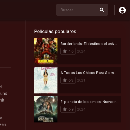
Peliculas populares
Borderlands: El destino del universo está en juego (2024)
4.6
2024
A Todos Los Chicos Para Siempre (2021)
6.3
2021
l
 und
mit
El planeta de los simios: Nuevo reino (2024)
6.9
2024
or
zen.