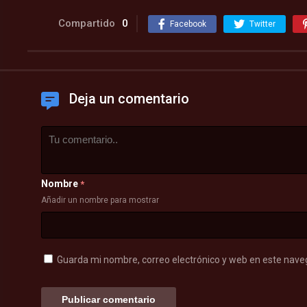
Compartido
0
Facebook
Twitter
Deja un comentario
Nombre
*
Añadir un nombre para mostrar
Guarda mi nombre, correo electrónico y web en este nave