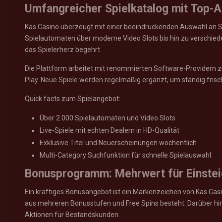
Umfangreicher Spielkatalog mit Top-A
Kas Casino überzeugt mit einer beeindruckenden Auswahl an Spie
Spielautomaten über moderne Video Slots bis hin zu verschie
das Spielerherz begehrt.
Die Plattform arbeitet mit renommierten Software-Providern 
Play. Neue Spiele werden regelmäßig ergänzt, um ständig frisc
Quick facts zum Spielangebot:
Über 2.000 Spielautomaten und Video Slots
Live-Spiele mit echten Dealern in HD-Qualität
Exklusive Titel und Neuerscheinungen wöchentlich
Multi-Category Suchfunktion für schnelle Spielauswahl
Bonusprogramm: Mehrwert für Einstei
Ein kräftiges Bonusangebot ist ein Markenzeichen von Kas Cas
aus mehreren Bonusstufen und Free Spins besteht. Darüber hi
Aktionen für Bestandskunden.