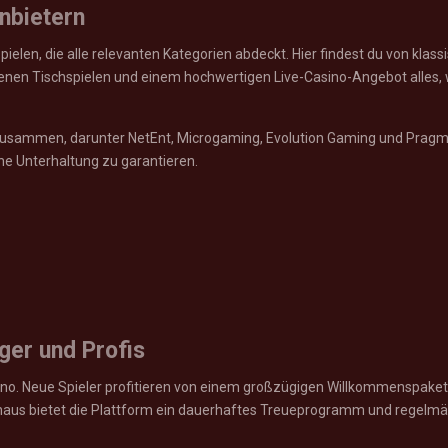
nbietern
len, die alle relevanten Kategorien abdeckt. Hier findest du von klass
denen Tischspielen und einem hochwertigen Live-Casino-Angebot alles,
zusammen, darunter NetEnt, Microgaming, Evolution Gaming und Pragm
he Unterhaltung zu garantieren.
ger und Profis
ino. Neue Spieler profitieren von einem großzügigen Willkommenspaket
naus bietet die Plattform ein dauerhaftes Treueprogramm und regelm