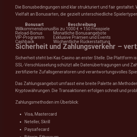
Die Bonusbedingungen sind klar strukturiert und fair gestalte
Vielfalt an Bonusarten, die gezielt unterschiedliche Spielertyp
Bonusart
Beschreibung
Willkommensbonus
Bis zu 1000 € + 150 Freispiele
Reload-Bonus
Monatliche Bonusangebote
VIP-Programm
Exklusive Prämien und Events
Cashback
Wöchentliche Rückerstattung
Sicherheit und Zahlungsverkehr – ver
Sicherheit steht bei Kas Casino an erster Stelle. Die Plattform 
SSL-Verschlüsselung schützt alle Datenübertragungen und Zah
zertifizierte Zufallsgeneratoren und verantwortungsvolles Spie
Das Zahlungsangebot umfasst eine breite Palette an Methoden:
Kryptowährungen. Die Transaktionen erfolgen schnell und probl
Zahlungsmethoden im Überblick:
Visa, Mastercard
Neteller, Skrill
Paysafecard