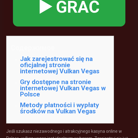
▶️ GRAĆ
Содержимое
Jak zarejestrować się na
oficjalnej stronie
internetowej Vulkan Vegas
Gry dostępne na stronie
internetowej Vulkan Vegas w
Polsce
Metody płatności i wypłaty
środków na Vulkan Vegas
Jeśli szukasz niezawodnego i atrakcyjnego kasyna online w