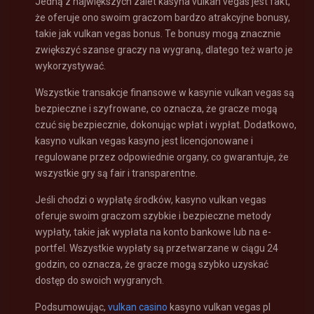
Jedną z największych zalet kasyna vulkan vegas jest fakt,
że oferuje ono swoim graczom bardzo atrakcyjne bonusy,
takie jak vulkan vegas bonus. Te bonusy mogą znacznie
zwiększyć szanse graczy na wygraną, dlatego też warto je
wykorzystywać.
Wszystkie transakcje finansowe w kasynie vulkan vegas są
bezpieczne i szyfrowane, co oznacza, że gracze mogą
czuć się bezpiecznie, dokonując wpłat i wypłat. Dodatkowo,
kasyno vulkan vegas kasyno jest licencjonowane i
regulowane przez odpowiednie organy, co gwarantuje, że
wszystkie gry są fair i transparentne.
Jeśli chodzi o wypłatę środków, kasyno vulkan vegas
oferuje swoim graczom szybkie i bezpieczne metody
wypłaty, takie jak wypłata na konto bankowe lub na e-
portfel. Wszystkie wypłaty są przetwarzane w ciągu 24
godzin, co oznacza, że gracze mogą szybko uzyskać
dostęp do swoich wygranych.
Podsumowując,
vulkan casino
kasyno vulkan vegas pl