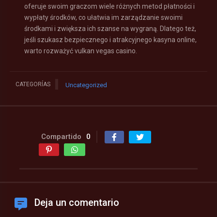
oferuje swoim graczom wiele różnych metod płatności i
wypłaty środków, co ułatwia im zarządzanie swoimi
środkami i zwiększa ich szanse na wygraną. Dlatego też,
jeśli szukasz bezpiecznego i atrakcyjnego kasyna online,
warto rozważyć vulkan vegas casino.
CATEGORÍAS
Uncategorized
Compartido
0
Deja un comentario