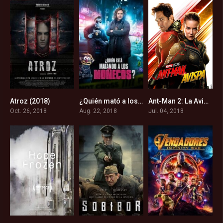
Atroz (2018)
¿Quién mató a los Puppets? (2018)
Ant-Man 2: La Avispa (2018)
4.9
5.5
7
Oct. 26, 2018
Aug. 22, 2018
Jul. 04, 2018