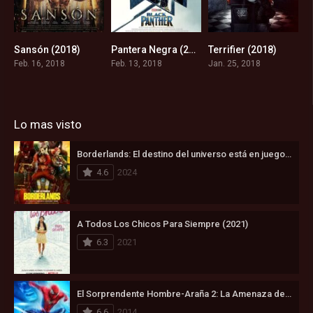
Sansón (2018)
Pantera Negra (2018)
Terrifier (2018)
4.5
7.3
5.5
Feb. 16, 2018
Feb. 13, 2018
Jan. 25, 2018
Lo mas visto
Borderlands: El destino del universo está en juego (2024)
4.6
2024
A Todos Los Chicos Para Siempre (2021)
6.3
2021
El Sorprendente Hombre-Araña 2: La Amenaza de Electro (2014)
6.6
2014