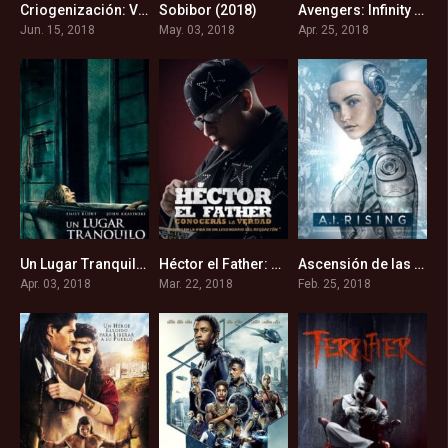
Criogenización: Vivir dos veces (2018)
Sobibor (2018)
Avengers: Infinity War (2018)
6.6
6.4
8.4
Jun. 15, 2018
May. 03, 2018
Apr. 25, 2018
Un Lugar Tranquilo (2018)
Héctor el Father: Conocerás la verdad (2018)
Ascensión de las maquinas (2018)
7.5
4.9
4.9
Apr. 03, 2018
Mar. 22, 2018
Feb. 25, 2018