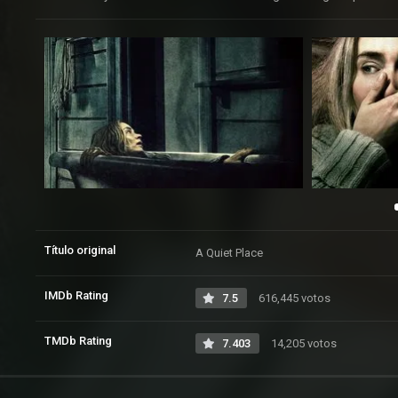
Título original
A Quiet Place
IMDb Rating
7.5
616,445 votos
TMDb Rating
7.403
14,205 votos