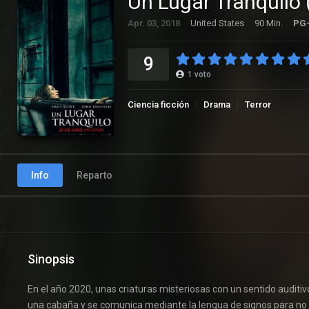
Un Lugar Tranquilo
Apr. 03, 2018
United States
90 Min.
PG
9
1
voto
Ciencia ficción
Drama
Terror
Info
Reparto
Sinopsis
En el año 2020, unas criaturas misteriosas con un sentido auditi
una cabaña y se comunica mediante la lengua de signos para no