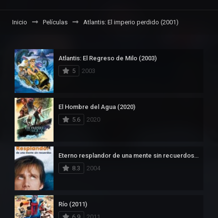
Inicio
Películas
Atlantis: El imperio perdido (2001)
Atlantis: El Regreso de Milo (2003)
5
2003
El Hombre del Agua (2020)
5.6
2020
Eterno resplandor de una mente sin recuerdos (2004)
8.3
2004
Río (2011)
6.9
2011