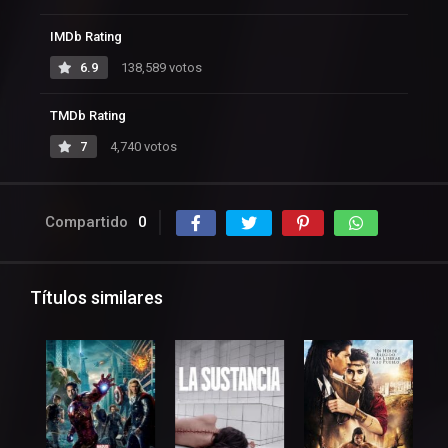
IMDb Rating
6.9
138,589 votos
TMDb Rating
7
4,740 votos
Compartido
0
Títulos similares