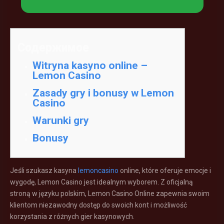
Содержимое
Witryna kasyno online –
Lemon Casino
Zasady gry i bonusy w Lemon
Casino
Warunki gry
Bonusy
Jeśli szukasz kasyna
lemoncasino
online, które oferuje emocje i
wygodę, Lemon Casino jest idealnym wyborem. Z oficjalną
stroną w języku polskim, Lemon Casino Online zapewnia swoim
klientom niezawodny dostęp do swoich kont i możliwość
korzystania z różnych gier kasynowych.