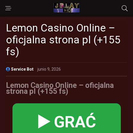
Lemon Casino Online –
oficjalna strona pl (+155
fs)
Service Bot
junio 9, 2026
Lemon Casino Online – oficjalna
strona pl (+155 fs)
▶️ GRAĆ