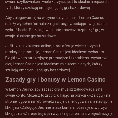
swoim użytkownikom wiele korzyści, jest to idealne miejsce dla
tych, którzy szukają emocjonującej gry hazardowej.
Aby zalogować się na witrynie kasyno online Lemon Casino,
należy wypełnić formularz rejestracyjny, podając swoje dane i
wybrać hasło. Po zalogowaniu się, możesz rozpocząć grę w
swoje ulubione gry hazardowe.
Jeśli szukasz kasyna online, które oferuje wiele korzyści i
atrakcyjne promocje, Lemon Casino jest idealnym wyborem.
Dzięki swoim atrakcyjnym promocjom i szerokiemu wyborowi
gier, Lemon Casino jest idealnym miejscem dla tych, którzy
szukają emocjonującej gry hazardowej.
Zasady gry i bonusy w Lemon Casino
W Lemon Casino, aby zacząć grę, musisz zalogować się na
swoje konto. Możesz to zrobić, klikając na przycisk «Zaloguj» na
stronie logowania. Wprowadź swoje dane logowania, a następnie
kliknij na «Zaloguj». Jeśli nie masz konta, możesz je utworzyć,
klikając na «Zarejestruj się» i wypełniając formularz rejestracyjny.