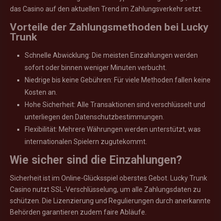
das Casino auf den aktuellen Trend im Zahlungsverkehr setzt.
Vorteile der Zahlungsmethoden bei Lucky
Trunk
Schnelle Abwicklung: Die meisten Einzahlungen werden
sofort oder binnen weniger Minuten verbucht.
Niedrige bis keine Gebühren: Für viele Methoden fallen keine
Kosten an.
Hohe Sicherheit: Alle Transaktionen sind verschlüsselt und
unterliegen den Datenschutzbestimmungen.
Flexibilität: Mehrere Währungen werden unterstützt, was
internationalen Spielern zugutekommt.
Wie sicher sind die Einzahlungen?
Sicherheit ist im Online-Glücksspiel oberstes Gebot. Lucky Trunk
Casino nutzt SSL-Verschlüsselung, um alle Zahlungsdaten zu
schützen. Die Lizenzierung und Regulierungen durch anerkannte
Behörden garantieren zudem faire Abläufe.