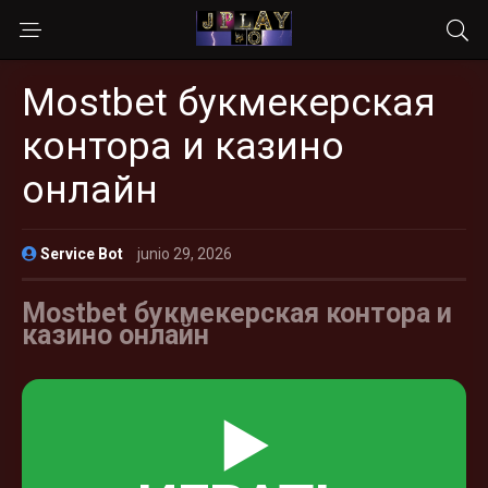
Mostbet букмекерская
контора и казино
онлайн
Service Bot
junio 29, 2026
Mostbet букмекерская контора и
казино онлайн
▶️