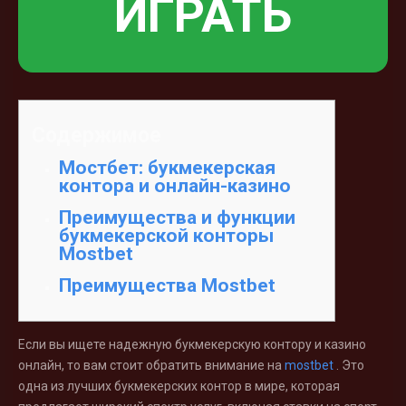
ИГРАТЬ
Содержимое
Мостбет: букмекерская
контора и онлайн-казино
Преимущества и функции
букмекерской конторы
Mostbet
Преимущества Mostbet
Если вы ищете надежную букмекерскую контору и казино
онлайн, то вам стоит обратить внимание на
mostbet
. Это
одна из лучших букмекерских контор в мире, которая