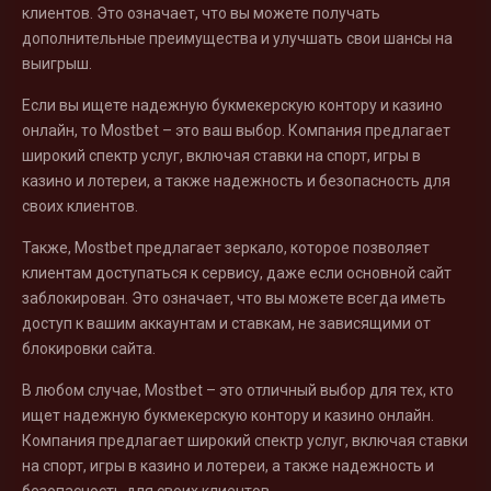
клиентов. Это означает, что вы можете получать
дополнительные преимущества и улучшать свои шансы на
выигрыш.
Если вы ищете надежную букмекерскую контору и казино
онлайн, то Mostbet – это ваш выбор. Компания предлагает
широкий спектр услуг, включая ставки на спорт, игры в
казино и лотереи, а также надежность и безопасность для
своих клиентов.
Также, Mostbet предлагает зеркало, которое позволяет
клиентам доступаться к сервису, даже если основной сайт
заблокирован. Это означает, что вы можете всегда иметь
доступ к вашим аккаунтам и ставкам, не зависящими от
блокировки сайта.
В любом случае, Mostbet – это отличный выбор для тех, кто
ищет надежную букмекерскую контору и казино онлайн.
Компания предлагает широкий спектр услуг, включая ставки
на спорт, игры в казино и лотереи, а также надежность и