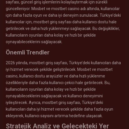
sayfası, güncel giriş işlemlerini kolaylaştırmak için sürekli
güncelleniyor. Mosbet ve mostbet casino adı altında, kullanıcılar
için daha fazla oyun ve daha iyi deneyim sunulacak. Türkiye’deki
kullanıcılar için, mostbet giriş sayfası daha kullanıcı dostu hale
getirilecek ve daha hızlı yüklenmeyi sağlayacak. Bu değişiklikler,
kullanıcıların oyunları daha kolay ve hızlı bir şekilde
oynayabileceklerini sağlayacak.
Önemli Trendler
2026 yılında, mostbet giriş sayfası, Türkiye’deki kullanıcıları daha
iyi hizmet verecek şekilde geliştirilecek. Mosbet ve mostbet
casino, kullanıcı dostu arayüzler ve daha hızlı yüklenme
özellikleriyle daha fazla kullanıcı çekici hale getirilecek. Bu,
kullanıcıların oyunları daha kolay ve hızlı bir şekilde
oynayabileceklerini sağlayacak ve kullanıcı deneyimini
iyileştirecek. Ayrıca, mostbet giriş sayfası, Türkiye’deki
kullanıcıları daha iyi hizmet verecek şekilde daha fazla oyun
ekleyerek, kullanıcı sayısını artırma hedefine ulaşacak.
Stratejik Analiz ve Gelecekteki Yer