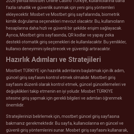
2026 yılında Mostbet Online Casino TÜrkiye, kullanıcılarına daha
fazla rahatlık ve güvenlik sunmak için yeni giriş yöntemleri
ekleyecektir. Mosbet ve Mostbet giriş sayfalarında, biometrik
kimlik doğrulama seçenekleri mevcut olacaktır. Bu, kullanıcıların
hesaplarına daha hızlı ve güvenli bir şekilde erişim sağlayacak.
Ayrıca, Mostbet giris sayfasında, QR kodlar ve yapay zeka
destekli otomatik giriş seçenekleri de kullanılacaktır. Bu yenilikler,
kullanıcı deneyimini iyileştirecek ve güvenliği artıracaktır.
Hazırlık Adımları ve Stratejileri
Mostbet TÜRKİYE için hazırlık adımlarını başlatmak için ilk adım,
güncel giriş sayfasını kontrol etmek olmalıdır. Mostbet giriş
sayfasını düzenli olarak kontrol etmek, güncel güncellemeleri ve
değişiklikleri takip etmenin en iyi yoludır. Mosbet TÜRKİYE
sitesine giriş yapmak için gerekli bilgileri ve adımları öğrenmek
önemlidir.
Stratejilerinizi belirlemek için, mostbet güncel giriş sayfasına
bakmanız gerekmektedir. Bu sayfa, kullanıcılarına en güncel ve
güvenli giriş yöntemlerini sunar. Mosbet giriş sayfasını kullanarak,